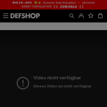
BIS ZU -65%
😲💥 Summer Sale Reloaded — absolute
Zum
Zum
RABATTESKALATION ❯❯
ZUM SALE
❮❮
Inhalt
Fußzeile
springen
springen
Video nicht verfügbar
Dieses Video ist nicht verfügbar