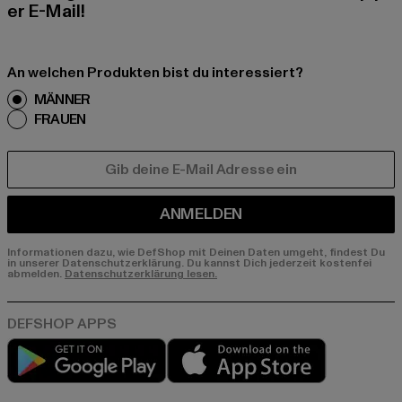
er E-Mail!
An welchen Produkten bist du interessiert?
MÄNNER
FRAUEN
E-MAIL
ANMELDEN
Informationen dazu, wie DefShop mit Deinen Daten umgeht, findest Du
in unserer Datenschutzerklärung. Du kannst Dich jederzeit kostenfei
abmelden.
Datenschutzerklärung lesen.
Play market
App store