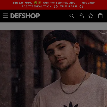
BIS ZU -65%
😲💥 Summer Sale Reloaded — absolute
Zum
Zum
RABATTESKALATION ❯❯
ZUM SALE
❮❮
Inhalt
Fußzeile
springen
springen