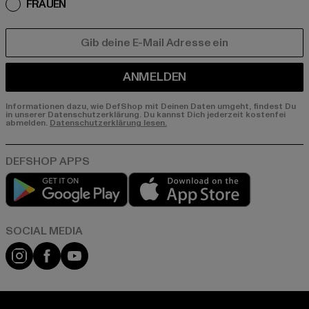
FRAUEN
E-MAIL
ANMELDEN
Informationen dazu, wie DefShop mit Deinen Daten umgeht, findest Du
in unserer Datenschutzerklärung. Du kannst Dich jederzeit kostenfei
abmelden.
Datenschutzerklärung lesen.
Play market
App store
Instagram
Facebook
YouTube