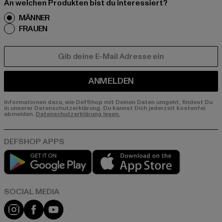
An welchen Produkten bist du interessiert?
MÄNNER
FRAUEN
E-MAIL
ANMELDEN
Informationen dazu, wie DefShop mit Deinen Daten umgeht, findest Du
in unserer Datenschutzerklärung. Du kannst Dich jederzeit kostenfei
abmelden.
Datenschutzerklärung lesen.
Play market
App store
Instagram
Facebook
YouTube