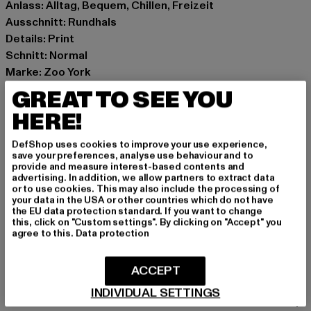
Anlass: Alltag, Bequem, Chillen, Freizeit
Ausschnitt: Rundhals
Details: Print
Schnitt: Normal
Marke: Zoo York
Kat.: T-Shirts
GREAT TO SEE YOU
Farbe: rot
HERE!
Hersteller Farbe: red
Materialzusammensetzung: 100% Baumwolle
DefShop uses cookies to improve your use experience,
Art.Nr: 60690035-00199
save your preferences, analyse use behaviour and to
provide and measure interest-based contents and
advertising. In addition, we allow partners to extract data
Hersteller: TB International GmbH |
info@tbint.de
or to use cookies. This may also include the processing of
your data in the USA or other countries which do not have
Dr.-Robert-Murjahn-Straße 7 | 64372 Ober-Ramstadt |
the EU data protection standard. If you want to change
DE
this, click on "Custom settings". By clicking on "Accept" you
agree to this.
Data protection
GRÖSSE & PASSFORM
ACCEPT
INDIVIDUAL SETTINGS
PFLEGEHINWEISE