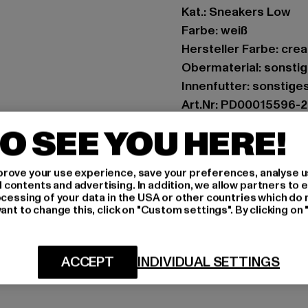
Kat.: Sneakers Low
Farbe: weiß
Hersteller Farbe: cr
Obermaterial: sonstig
Innenfutter: sonstige
Art.Nr: PD00015596-
O SEE YOU HERE!
Hersteller: Buffalo B
Schanzenstraße 41 | 5
rove your use experience, save your preferences, analyse u
ontents and advertising. In addition, we allow partners to e
ocessing of your data in the USA or other countries which do 
GRÖSSE 
ant to change this, click on "Custom settings". By clicking on 
PFLEGEHINWE
ACCEPT
INDIVIDUAL SETTINGS
LIEFERUNG &