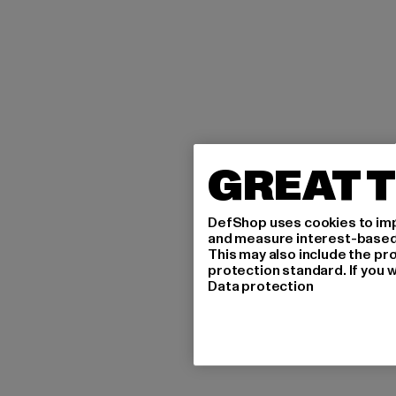
GREAT T
DefShop uses cookies to imp
and measure interest-based c
This may also include the pr
protection standard. If you w
Data protection