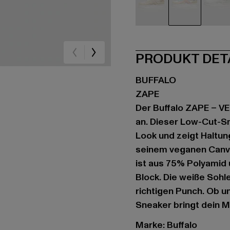
beige
weiß
we
PRODUKT DET
BUFFALO
ZAPE
Der Buffalo ZAPE – 
an. Dieser Low-Cut-S
Look und zeigt Haltung
seinem veganen Canvas
ist aus 75% Polyamid 
Block. Die weiße Sohle
richtigen Punch. Ob u
Sneaker bringt dein M
Marke: Buffalo