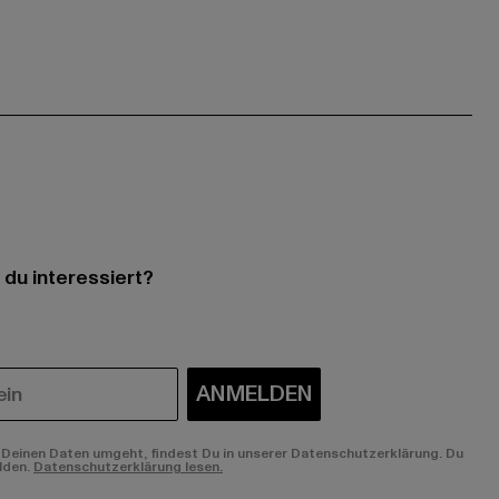
 du interessiert?
ANMELDEN
Deinen Daten umgeht, findest Du in unserer Datenschutzerklärung. Du
lden.
Datenschutzerklärung lesen.