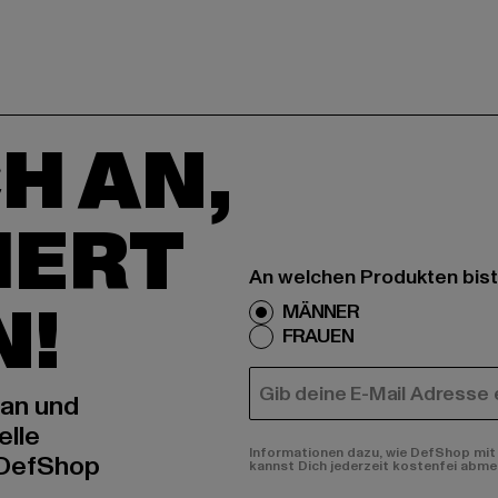
H AN,
IERT
An welchen Produkten bist
N!
MÄNNER
FRAUEN
E-MAIL
 an und
elle
Informationen dazu, wie DefShop mit 
 DefShop
kannst Dich jederzeit kostenfei abme