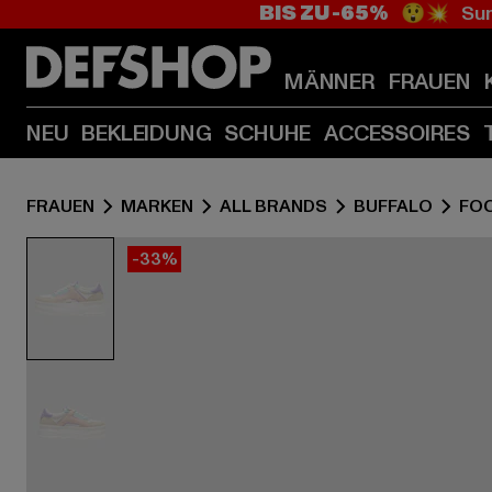
BIS ZU -65%
😲💥 Sum
MÄNNER
FRAUEN
NEU
BEKLEIDUNG
SCHUHE
ACCESSOIRES
FRAUEN
MARKEN
ALL BRANDS
BUFFALO
FO
-33%