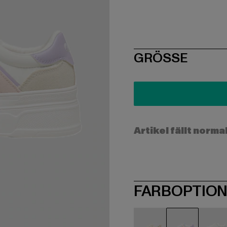
SIZE
GRÖSSE
Artikel fällt norma
FARBOPTIO