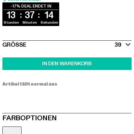
-17% DEAL ENDET IN
13
37
14
Stunden
Minuten
Sekunden
SIZE
GRÖSSE
39
IN DEN WARENKORB
Artikel fällt normal aus
FARBOPTIONEN