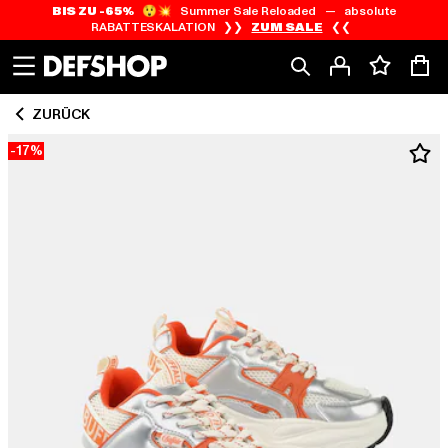
BIS ZU -65%
😲💥 Summer Sale Reloaded — absolute
Zum
Zum
RABATTESKALATION ❯❯
ZUM SALE
❮❮
Inhalt
Fußzeile
springen
springen
ZURÜCK
-17%