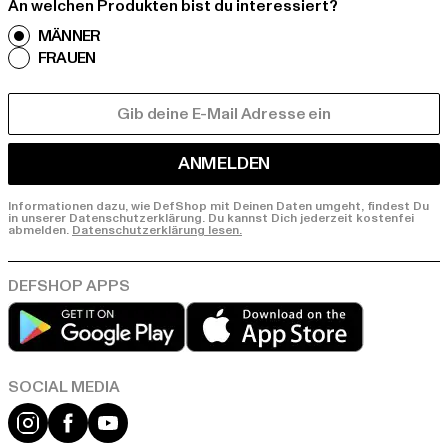
An welchen Produkten bist du interessiert?
MÄNNER
FRAUEN
E-MAIL
ANMELDEN
Informationen dazu, wie DefShop mit Deinen Daten umgeht, findest Du
in unserer Datenschutzerklärung. Du kannst Dich jederzeit kostenfei
abmelden.
Datenschutzerklärung lesen.
Play market
App store
Instagram
Facebook
YouTube