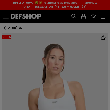
BIS ZU -65%
😲💥 Summer Sale Reloaded — absolute
Zum
Zum
RABATTESKALATION ❯❯
ZUM SALE
❮❮
Inhalt
Fußzeile
springen
springen
ZURÜCK
-10%