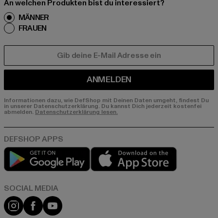
An welchen Produkten bist du interessiert?
MÄNNER
FRAUEN
E-MAIL
ANMELDEN
Informationen dazu, wie DefShop mit Deinen Daten umgeht, findest Du
in unserer Datenschutzerklärung. Du kannst Dich jederzeit kostenfei
abmelden.
Datenschutzerklärung lesen.
Play market
App store
Instagram
Facebook
YouTube