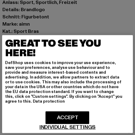
Anlass: Sport, Sportlich, Freizeit
Details: Brandlogo
Schnitt: Figurbetont
Marke: aimn
Kat.: Sport Bras
Farbe: weiß
GREAT TO SEE YOU
Hersteller Farbe: white
HERE!
Materialzusammensetzung: 73% Polyester, 27%
Elasthan
DefShop uses cookies to improve your use experience,
Art.Nr: PD00008473-00220
save your preferences, analyse use behaviour and to
provide and measure interest-based contents and
advertising. In addition, we allow partners to extract data
Hersteller: Urban Styles Agency GmbH & Co. KG |
or to use cookies. This may also include the processing of
your data in the USA or other countries which do not have
agentur@urbanstylesagency.com
the EU data protection standard. If you want to change
Schanzenstraße 41 | 51063 Köln | DE
this, click on "Custom settings". By clicking on "Accept" you
agree to this.
Data protection
GRÖSSE & PASSFORM
ACCEPT
INDIVIDUAL SETTINGS
PFLEGEHINWEISE