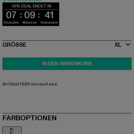
-10% DEAL ENDET IN
07
09
40
Stunden
Minuten
Sekunden
SIZE
GRÖSSE
XL
IN DEN WARENKORB
Artikel fällt normal aus
FARBOPTIONEN