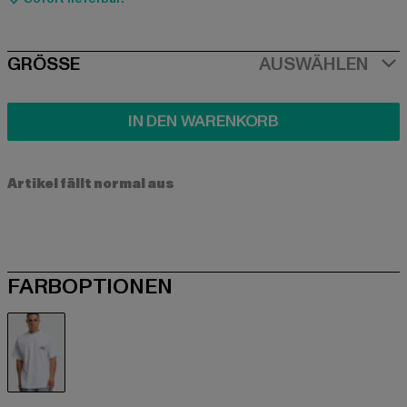
SIZE
GRÖSSE
AUSWÄHLEN
IN DEN WARENKORB
Artikel fällt normal aus
FARBOPTIONEN
weiß