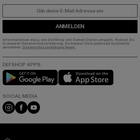
E-MAIL
ANMELDEN
Informationen dazu, wie DefShop mit Deinen Daten umgeht, findest Du
in unserer Datenschutzerklärung. Du kannst Dich jederzeit kostenfei
abmelden.
Datenschutzerklärung lesen.
Play market
App store
Instagram
Facebook
YouTube