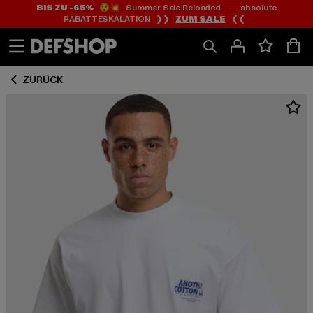
BIS ZU -65%
😲💥 Summer Sale Reloaded — absolute
Zum
Zum
RABATTESKALATION ❯❯
ZUM SALE
❮❮
Inhalt
Fußzeile
springen
springen
ZURÜCK