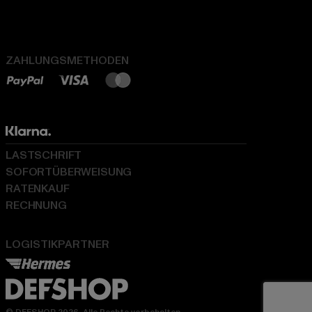
ZAHLUNGSMETHODEN
LASTSCHRIFT
SOFORTÜBERWEISUNG
RATENKAUF
RECHNUNG
LOGISTIKPARTNER