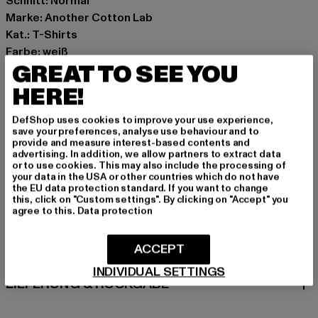
Schnitt: Normal
Marke: Another Cotton Lab
Kat.: T-Shirts
Farbe: weiß
GREAT TO SEE YOU
Hersteller Farbe: white
Materialzusammensetzung: 100% Baumwolle
HERE!
Art.Nr: PD00010603-00220
DefShop uses cookies to improve your use experience,
save your preferences, analyse use behaviour and to
Hersteller: Urban Styles Agency GmbH & Co. KG |
provide and measure interest-based contents and
agentur@urbanstylesagency.com
advertising. In addition, we allow partners to extract data
or to use cookies. This may also include the processing of
Schanzenstraße 41 | 51063 Köln | DE
your data in the USA or other countries which do not have
the EU data protection standard. If you want to change
this, click on "Custom settings". By clicking on "Accept" you
agree to this.
Data protection
GRÖSSE & PASSFORM
ACCEPT
PFLEGEHINWEISE
INDIVIDUAL SETTINGS
LIEFERUNG & RÜCKGABE