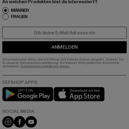
An welchen Produkten bist du interessiert?
MÄNNER
FRAUEN
E-MAIL
ANMELDEN
Informationen dazu, wie DefShop mit Deinen Daten umgeht, findest Du
in unserer Datenschutzerklärung. Du kannst Dich jederzeit kostenfei
abmelden.
Datenschutzerklärung lesen.
Play market
App store
Instagram
Facebook
YouTube