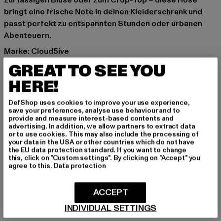
zur lässigen Bluse oder zum Crop-Top – diese Hose
bringt eine frische Note in deinen Kleiderschrank und
passt perfekt zu entspannten Stunden oder urbanen
Abenteuern.
Marke: Cloud5ive
Kat.: Bekleidung
GREAT TO SEE YOU
Farbe: blau
HERE!
Hersteller Farbe: navy
Materialzusammensetzung: 100% Viskose
DefShop uses cookies to improve your use experience,
Art.Nr: 22048088-00155
save your preferences, analyse use behaviour and to
provide and measure interest-based contents and
advertising. In addition, we allow partners to extract data
Hersteller: Bestseller Textilhandels GmbH |
or to use cookies. This may also include the processing of
your data in the USA or other countries which do not have
hamburg@bestseller.com
the EU data protection standard. If you want to change
Modering 1,Haus A | 22457 Hamburg | DE
this, click on "Custom settings". By clicking on "Accept" you
agree to this.
Data protection
GRÖSSE & PASSFORM
ACCEPT
INDIVIDUAL SETTINGS
PFLEGEHINWEISE