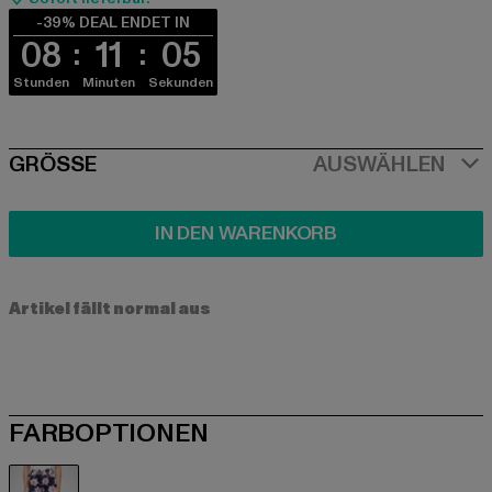
-39% DEAL ENDET IN
08
11
05
Stunden
Minuten
Sekunden
SIZE
GRÖSSE
AUSWÄHLEN
IN DEN WARENKORB
Artikel fällt normal aus
FARBOPTIONEN