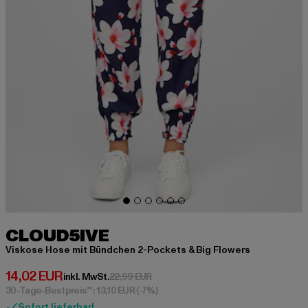
CLOUD5IVE
Viskose Hose mit Bündchen 2-Pockets & Big Flowers
Derzeitiger Preis: 14,02 EUR
14,02 EUR
Aktionspreis: 22,99 EUR
inkl. MwSt.
22,99 EUR
30-Tage-Bestpreis**: 13,10 EUR
(-7%)
Sofort lieferbar!