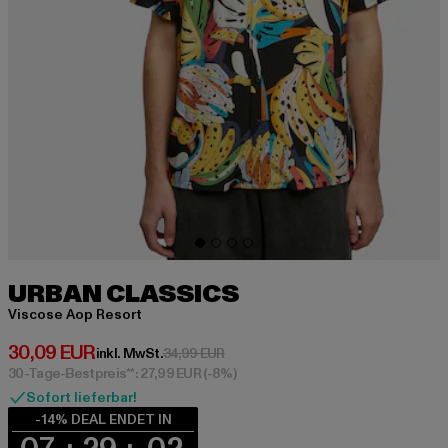
URBAN CLASSICS
Viscose Aop Resort
Derzeitiger Preis: 30,09 EUR
30,09 EUR
Aktionspreis: 34,99 EUR
inkl. MwSt.
34,99 EUR
30-Tage-Bestpreis**: 27,99 EUR
(-8%)
Sofort lieferbar!
-14% DEAL ENDET IN