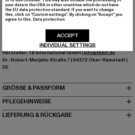
Marke: Urban Classics
your data in the USA or other countries which do not have
Kat.: Bekleidung
the EU data protection standard. If you want to change
this, click on "Custom settings". By clicking on "Accept" you
Farbe: bunt
agree to this.
Data protection
Hersteller Farbe: toucans
Materialzusammensetzung: 100% Viskose
ACCEPT
Art.Nr: TB4150-04603
INDIVIDUAL SETTINGS
Hersteller: TB International GmbH |
info@tbint.de
Dr.-Robert-Murjahn-Straße 7 | 64372 Ober-Ramstadt |
DE
GRÖSSE & PASSFORM
PFLEGEHINWEISE
LIEFERUNG & RÜCKGABE