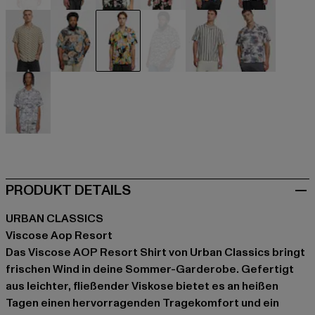
beige
schwarz
schwarz
schwarz
schwarz
schwarz
khaki
bunt
bunt
weiß
weiß
weiß
weiß
PRODUKT DETAILS
URBAN CLASSICS
Viscose Aop Resort
Das Viscose AOP Resort Shirt von Urban Classics bringt
frischen Wind in deine Sommer-Garderobe. Gefertigt
aus leichter, fließender Viskose bietet es an heißen
Tagen einen hervorragenden Tragekomfort und ein