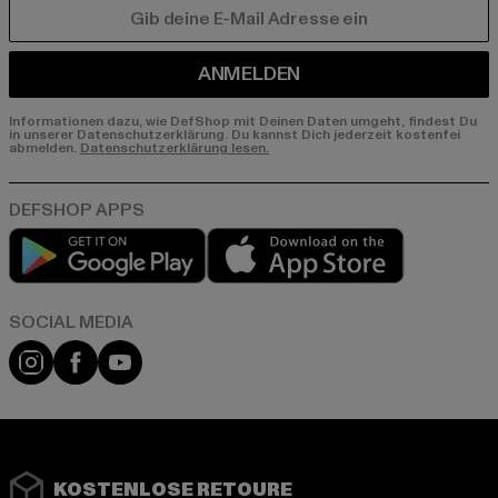
E-MAIL
ANMELDEN
Informationen dazu, wie DefShop mit Deinen Daten umgeht, findest Du
in unserer Datenschutzerklärung. Du kannst Dich jederzeit kostenfei
abmelden.
Datenschutzerklärung lesen.
Play market
App store
Instagram
Facebook
YouTube
KOSTENLOSE RETOURE