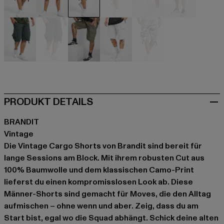
camouflage
camouflage
camouflage
camouflage
camouflage
camouflag
grau
grau
olive
weiß
weiß
PRODUKT DETAILS
BRANDIT
Vintage
Die Vintage Cargo Shorts von Brandit sind bereit für
lange Sessions am Block. Mit ihrem robusten Cut aus
100% Baumwolle und dem klassischen Camo-Print
lieferst du einen kompromisslosen Look ab. Diese
Männer-Shorts sind gemacht für Moves, die den Alltag
aufmischen – ohne wenn und aber. Zeig, dass du am
Start bist, egal wo die Squad abhängt. Schick deine alten