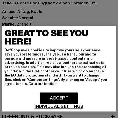
Teile in Rente und upgrade deinen Sommer-Fit.
Anlass: Alltag, Basic
Schnitt: Normal
Marke: Brandit
GREAT TO SEE YOU
Kat.: Bekleidung
Farbe: camouflage
HERE!
Hersteller Farbe: olive camo
Materialzusammensetzung: 100% Baumwolle
DefShop uses cookies to improve your use experience,
save your preferences, analyse use behaviour and to
Art.Nr: BD2002-00775
provide and measure interest-based contents and
advertising. In addition, we allow partners to extract data
or to use cookies. This may also include the processing of
Hersteller: Brandit Textil GmbH |
info@brandit-wear.com
your data in the USA or other countries which do not have
Spichernstraße 6a | 50672 Köln | DE
the EU data protection standard. If you want to change
this, click on "Custom settings". By clicking on "Accept" you
agree to this.
Data protection
GRÖSSE & PASSFORM
ACCEPT
PFLEGEHINWEISE
INDIVIDUAL SETTINGS
LIEFERUNG & RÜCKGABE