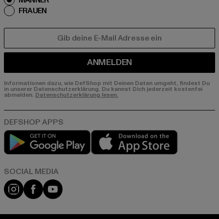
MÄNNER
FRAUEN
E-MAIL
ANMELDEN
Informationen dazu, wie DefShop mit Deinen Daten umgeht, findest Du
in unserer Datenschutzerklärung. Du kannst Dich jederzeit kostenfei
abmelden.
Datenschutzerklärung lesen.
Play market
App store
Instagram
Facebook
YouTube