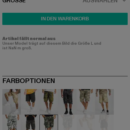
SIZE
GRÖSSE
AUSWÄHLEN
IN DEN WARENKORB
Artikel fällt normal aus
Unser Model trägt auf diesem Bild die Größe L und
ist NaN m groß.
FARBOPTIONEN
beige
schwarz
camouflage
camouflage
camouflage
camouflag