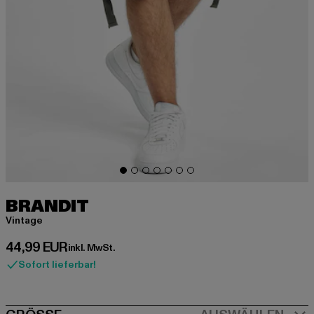
BRANDIT
Vintage
Derzeitiger Preis: 44,99 EUR
44,99 EUR
inkl. MwSt.
Sofort lieferbar!