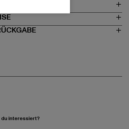
& PASSFORM
ISE
 RÜCKGABE
 du interessiert?