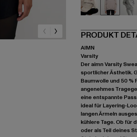
beige
beige
gr
PRODUKT DET
AIMN
Varsity
Der aimn Varsity Swe
sportlicher Ästhetik.
Baumwolle und 50 % Po
angenehmes Tragegefüh
eine entspannte Passf
ideal für Layering-Lo
langen Ärmeln ausgesta
kühlere Tage. Ob für
oder als Teil deines 