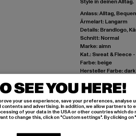
Style in deinen Alltag.
Anlass: Alltag, Bequem,
Ärmelart: Langarm
Details: Brandlogo, K
Schnitt: Normal
Marke: aimn
Kat.: Sweat & Fleece 
Farbe: beige
Hersteller Farbe: dark
Materialzusammenset
O SEE YOU HERE!
Art.Nr: 23100185-189
rove your use experience, save your preferences, analyse u
Hersteller: Urban Sty
ontents and advertising. In addition, we allow partners to e
agentur@urbanstyle
ocessing of your data in the USA or other countries which do 
ant to change this, click on "Custom settings". By clicking on 
Schanzenstraße 41 | 5