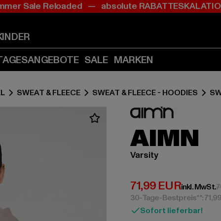
mer Sale Reloaded — absolute RABATTESKALAT
Zum
Zum
Inhalt
Fußzeile
springen
springen
KINDER
(Enter
(Enter
drücken)
drücken)
TAGESANGEBOTE
SALE
MARKEN
L
SWEAT & FLEECE
SWEAT & FLEECE - HOODIES
SW
AIMN
Varsity
Derzeitiger Preis:
71,99 EUR
inkl. MwSt.
7
30-Tage-Bestpreis**: 71,9
Sofort lieferbar!