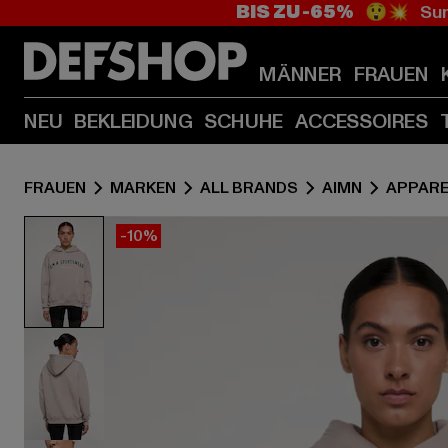
BIS ZU -65%
😲💥 Sum
MÄNNER
FRAUEN
NEU
BEKLEIDUNG
SCHUHE
ACCESSOIRES
FRAUEN
MARKEN
ALL BRANDS
AIMN
APPARE
-10%