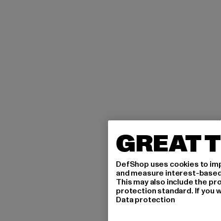
GREAT T
DefShop uses cookies to imp
and measure interest-based c
This may also include the pr
protection standard. If you w
Data protection