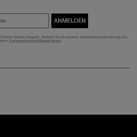
ANMELDEN
Deinen Daten umgeht, findest Du in unserer Datenschutzerklärung. Du
lden.
Datenschutzerklärung lesen.