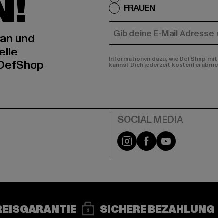
N!
FRAUEN
E-MAIL
 an und
elle
Informationen dazu, wie DefShop mit 
 DefShop
kannst Dich jederzeit kostenfei abme
e
Instagram
Facebook
YouTube
REISGARANTIE
SICHERE BEZAHLUNG