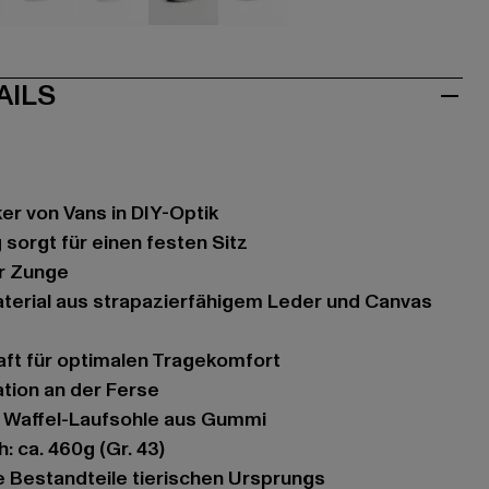
ve
olive
weiß
weiß
weiß
AILS
ker von Vans in DIY-Optik
 sorgt für einen festen Sitz
er Zunge
terial aus strapazierfähigem Leder und Canvas
haft für optimalen Tragekomfort
ation an der Ferse
he Waffel-Laufsohle aus Gummi
: ca. 460g (Gr. 43)
ile Bestandteile tierischen Ursprungs