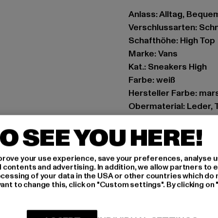
Anlass: Alltag, Bequem
Verschlussarten: Sch
Schafthöhe: High Top
Marke: Vans
Kat.: Sneakers High
Farbe: weiß
Hersteller Farbe: ma
Obermaterial: Leder, T
Innenfutter: Textil
O SEE YOU HERE!
Hinweis: Enthält nicht
Art.Nr: VN0005UK-06
rove your use experience, save your preferences, analyse u
ontents and advertising. In addition, we allow partners to e
Hersteller: VF Interna
ocessing of your data in the USA or other countries which do 
Via Laveggio 5 | 6855 
ant to change this, click on "Custom settings". By clicking on 