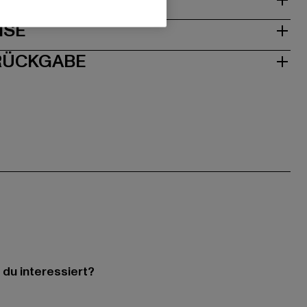
& PASSFORM
ISE
 RÜCKGABE
 du interessiert?