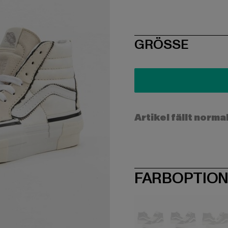
SIZE
GRÖSSE
Artikel fällt norma
FARBOPTIO