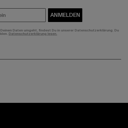
ANMELDEN
Deinen Daten umgeht, findest Du in unserer Datenschutzerklärung. Du
lden.
Datenschutzerklärung lesen.