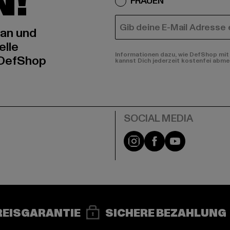
N!
FRAUEN
E-MAIL
 an und
elle
Informationen dazu, wie DefShop mit 
 DefShop
kannst Dich jederzeit kostenfei abme
e
Instagram
Facebook
YouTube
REISGARANTIE
SICHERE BEZAHLUNG