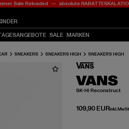
mer Sale Reloaded — absolute RABATTESKALAT
Zum
Zum
Inhalt
Fußzeile
springen
springen
KINDER
(Enter
(Enter
drücken)
drücken)
TAGESANGEBOTE
SALE
MARKEN
EAR
SNEAKERS
SNEAKERS HIGH
SNEAKERS HIGH
VANS
SK-HI Reconstruct
Derzeitiger Preis:
109,90 EUR
inkl. MwSt