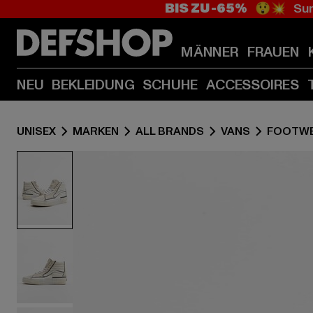
BIS ZU -65%
😲💥 Sum
MÄNNER
FRAUEN
NEU
BEKLEIDUNG
SCHUHE
ACCESSOIRES
UNISEX
MARKEN
ALL BRANDS
VANS
FOOTW