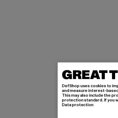
GREAT T
DefShop uses cookies to imp
and measure interest-based c
This may also include the pr
protection standard. If you w
Data protection