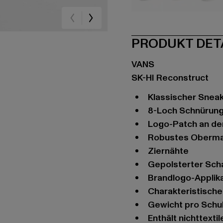
schwarz
schwarz
oli
PRODUKT DET
VANS
SK-HI Reconstruct
Klassischer Snea
8-Loch Schnürung
Logo-Patch an d
Robustes Oberma
Ziernähte
Gepolsterter Sc
Brandlogo-Applik
charakteristisc
Gewicht pro Schuh
Enthält nichttext