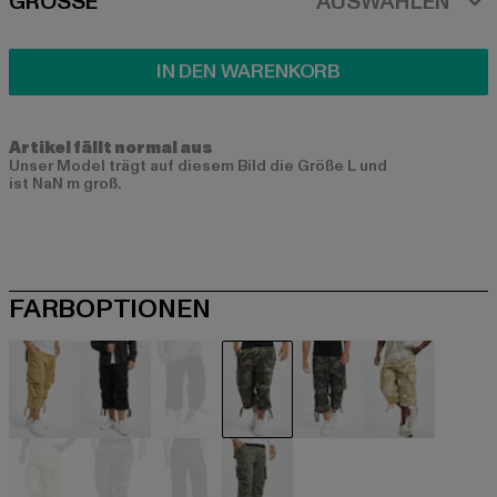
SIZE
GRÖSSE
AUSWÄHLEN
IN DEN WARENKORB
Artikel fällt normal aus
Unser Model trägt auf diesem Bild die Größe L und
ist NaN m groß.
FARBOPTIONEN
beige
schwarz
blau
camouflage
camouflage
camouflag