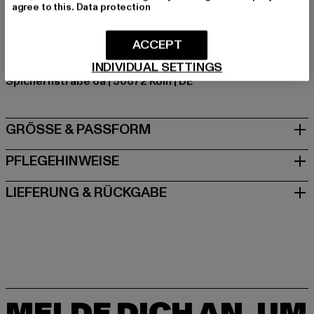
agree to this.
Data protection
Materialzusammensetzung: 100% Baumwolle
Art.Nr: BD2013-00775
ACCEPT
Hersteller: Brandit Textil GmbH |
info@brandit-wear.com
INDIVIDUAL SETTINGS
Spichernstraße 6a | 50672 Köln | DE
GRÖSSE & PASSFORM
PFLEGEHINWEISE
LIEFERUNG & RÜCKGABE
MELDE DICH AN, UM