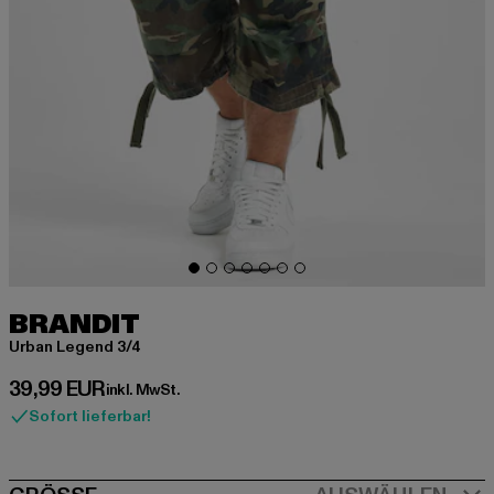
BRANDIT
Urban Legend 3/4
Derzeitiger Preis: 39,99 EUR
39,99 EUR
inkl. MwSt.
Sofort lieferbar!