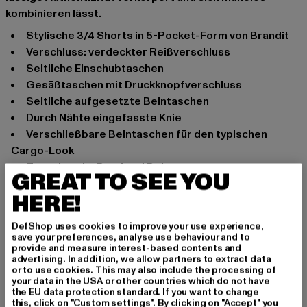
kombinieren lässt.
stylische 3/4 Shorts in 5-Pocket-Form von Brandit
Verschluss: verdeckter Reißverschluss
seitliche Einschubtaschen
Gesäßtaschen mit Druckknopfverschluss
seitliche aufgesetzte Beintaschen
durch Nähte eingefasste Knie
verschließbare Beintaschen für den typischen
Cargo-Look
Tunnelzug im Bund und Beinsaum zur
GREAT TO SEE YOU
Passformregulierung
HERE!
weiches Material bietet optimalen Tragekomfort
Anlass: Alltag, Bequem, Basic
DefShop uses cookies to improve your use experience,
save your preferences, analyse use behaviour and to
Schnitt: Lang
provide and measure interest-based contents and
Marke: Brandit
advertising. In addition, we allow partners to extract data
or to use cookies. This may also include the processing of
Kat.: Bekleidung
your data in the USA or other countries which do not have
Farbe: camouflage
the EU data protection standard. If you want to change
this, click on "Custom settings". By clicking on "Accept" you
Hersteller Farbe: olive camo