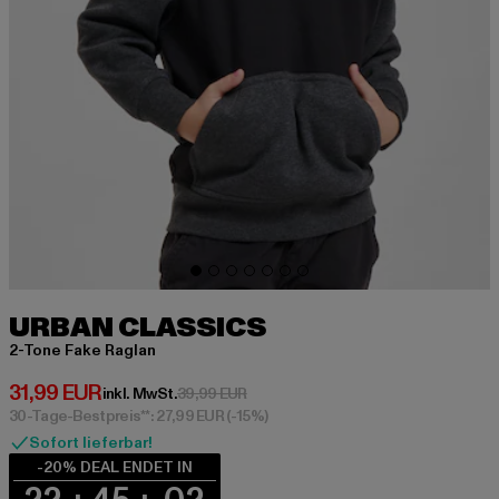
URBAN CLASSICS
2-Tone Fake Raglan
Derzeitiger Preis: 31,99 EUR
31,99 EUR
Aktionspreis: 39,99 EUR
inkl. MwSt.
39,99 EUR
30-Tage-Bestpreis**: 27,99 EUR
(-15%)
Sofort lieferbar!
-20% DEAL ENDET IN