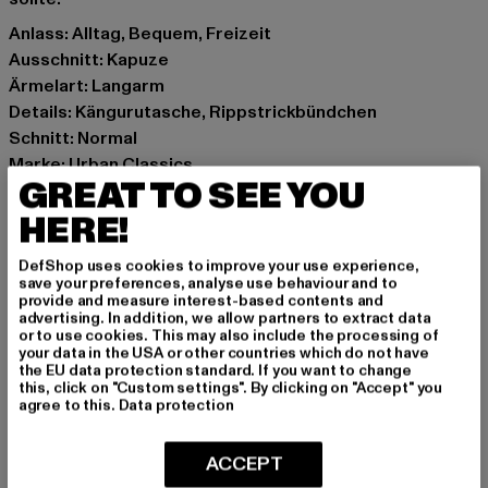
Anlass: Alltag, Bequem, Freizeit
Ausschnitt: Kapuze
Ärmelart: Langarm
Details: Kängurutasche, Rippstrickbündchen
Schnitt: Normal
Marke: Urban Classics
GREAT TO SEE YOU
Kat.: Sweat & Fleece - Hoodies
Farbe: grau, schwarz
HERE!
Hersteller Farbe: black/charcoal
DefShop uses cookies to improve your use experience,
Materialzusammensetzung: 65% Baumwolle, 35%
save your preferences, analyse use behaviour and to
Polyester
provide and measure interest-based contents and
advertising. In addition, we allow partners to extract data
Art.Nr: UCK3831-01307
or to use cookies. This may also include the processing of
your data in the USA or other countries which do not have
the EU data protection standard. If you want to change
Hersteller: TB International GmbH |
info@tbint.de
this, click on "Custom settings". By clicking on "Accept" you
Dr.-Robert-Murjahn-Straße 7 | 64372 Ober-Ramstadt |
agree to this.
Data protection
DE
ACCEPT