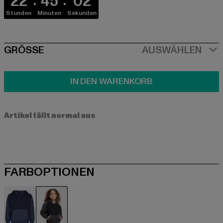
22
45
02
Stunden
Minuten
Sekunden
SIZE
GRÖSSE
AUSWÄHLEN
IN DEN WARENKORB
Artikel fällt normal aus
FARBOPTIONEN