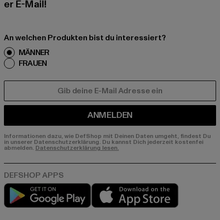
er E-Mail!
An welchen Produkten bist du interessiert?
MÄNNER
FRAUEN
E-MAIL
ANMELDEN
Informationen dazu, wie DefShop mit Deinen Daten umgeht, findest Du
in unserer Datenschutzerklärung. Du kannst Dich jederzeit kostenfei
abmelden.
Datenschutzerklärung lesen.
Play market
App store