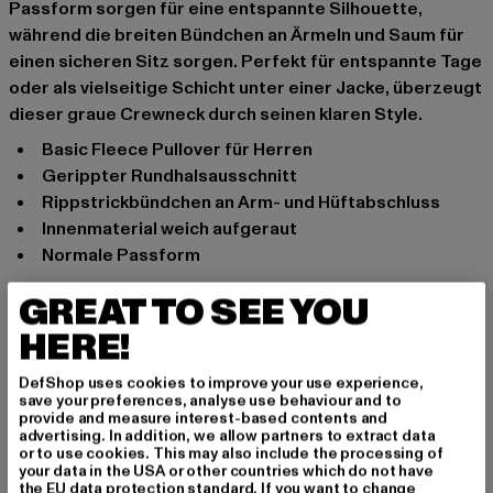
Passform sorgen für eine entspannte Silhouette,
während die breiten Bündchen an Ärmeln und Saum für
einen sicheren Sitz sorgen. Perfekt für entspannte Tage
oder als vielseitige Schicht unter einer Jacke, überzeugt
dieser graue Crewneck durch seinen klaren Style.
Basic Fleece Pullover für Herren
gerippter Rundhalsausschnitt
Rippstrickbündchen an Arm- und Hüftabschluss
Innenmaterial weich aufgeraut
normale Passform
Anlass: Alltag, Freizeit, Casual, Basic
GREAT TO SEE YOU
Ausschnitt: Rundhals
HERE!
Ärmelart: Langarm
Muster: Unifarben
DefShop uses cookies to improve your use experience,
Details: Rippstrickbündchen
save your preferences, analyse use behaviour and to
provide and measure interest-based contents and
Schnitt: Normal
advertising. In addition, we allow partners to extract data
Marke: Urban Classics
or to use cookies. This may also include the processing of
your data in the USA or other countries which do not have
Kat.: Bekleidung
the EU data protection standard. If you want to change