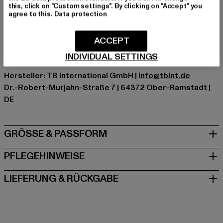
Farbe: grau
this, click on "Custom settings". By clicking on "Accept" you
agree to this.
Data protection
Hersteller Farbe: grey
Materialzusammensetzung: 63% Baumwolle, 37%
Polyester
ACCEPT
Art.Nr: TB1591-00111
INDIVIDUAL SETTINGS
Hersteller: TB International GmbH |
info@tbint.de
Dr.-Robert-Murjahn-Straße 7 | 64372 Ober-Ramstadt |
DE
GRÖSSE & PASSFORM
PFLEGEHINWEISE
LIEFERUNG & RÜCKGABE