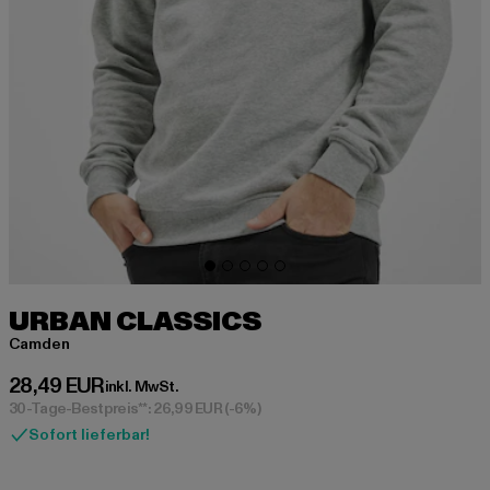
URBAN CLASSICS
Camden
Derzeitiger Preis: 28,49 EUR
28,49 EUR
inkl. MwSt.
30-Tage-Bestpreis**: 26,99 EUR
(-6%)
Sofort lieferbar!