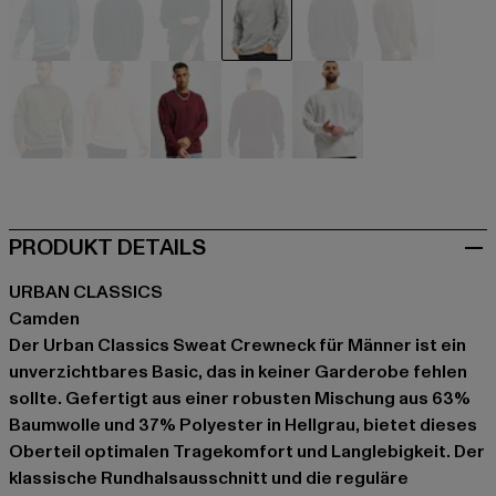
blau
grün
grün
grau
grau
khaki
olive
pink
rot
rot
weiß
PRODUKT DETAILS
URBAN CLASSICS
Camden
Der Urban Classics Sweat Crewneck für Männer ist ein
unverzichtbares Basic, das in keiner Garderobe fehlen
sollte. Gefertigt aus einer robusten Mischung aus 63%
Baumwolle und 37% Polyester in Hellgrau, bietet dieses
Oberteil optimalen Tragekomfort und Langlebigkeit. Der
klassische Rundhalsausschnitt und die reguläre