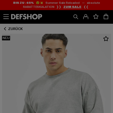
BIS ZU -65%
😲💥 Summer Sale Reloaded — absolute
Zum
Zum
RABATTESKALATION ❯❯
ZUM SALE
❮❮
Inhalt
Fußzeile
springen
springen
ZURÜCK
NEU