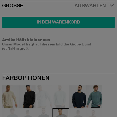
SIZE
GRÖSSE
AUSWÄHLEN
IN DEN WARENKORB
Artikel fällt kleiner aus
Unser Model trägt auf diesem Bild die Größe L und
ist NaN m groß.
FARBOPTIONEN
beige
schwarz
blau
blau
blau
blau