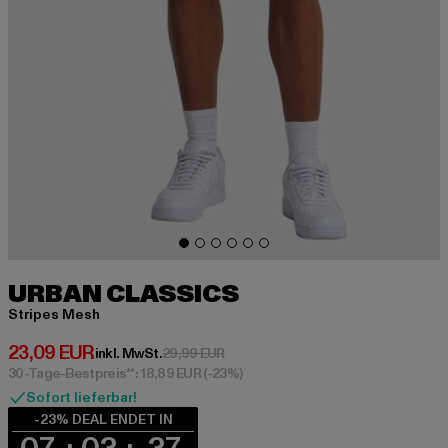
URBAN CLASSICS
Stripes Mesh
Derzeitiger Preis: 23,09 EUR
23,09 EUR
Aktionspreis: 29,99 EUR
inkl. MwSt.
29,99 EUR
30-Tage-Bestpreis**: 18,89 EUR
(-23%)
Sofort lieferbar!
-23% DEAL ENDET IN