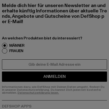
Melde dich hier für unseren Newsletter an und
erhalte künftig Informationen über aktuelle Tre
nds, Angebote und Gutscheine von DefShop p
er E-Mail!
An welchen Produkten bist du interessiert?
MÄNNER
FRAUEN
E-MAIL
ANMELDEN
Informationen dazu, wie DefShop mit Deinen Daten umgeht, findest Du
in unserer Datenschutzerklärung. Du kannst Dich jederzeit kostenfei
abmelden.
Datenschutzerklärung lesen.