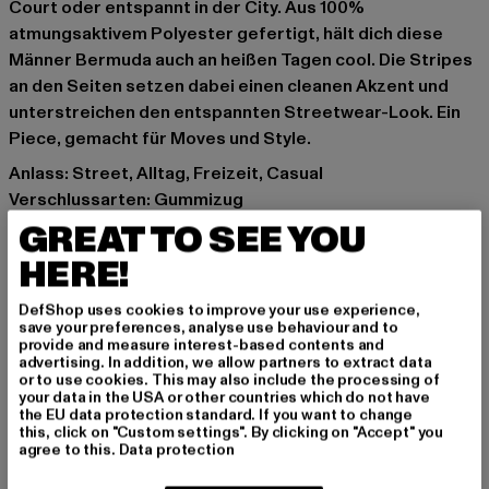
Court oder entspannt in der City. Aus 100%
atmungsaktivem Polyester gefertigt, hält dich diese
Männer Bermuda auch an heißen Tagen cool. Die Stripes
an den Seiten setzen dabei einen cleanen Akzent und
unterstreichen den entspannten Streetwear-Look. Ein
Piece, gemacht für Moves und Style.
Anlass: Street, Alltag, Freizeit, Casual
Verschlussarten: Gummizug
Details: Einschubtaschen, Mesh
GREAT TO SEE YOU
Schnitt: Locker
HERE!
Marke: Urban Classics
Kat.: Bekleidung
DefShop uses cookies to improve your use experience,
save your preferences, analyse use behaviour and to
Farbe: blau
provide and measure interest-based contents and
Hersteller Farbe: darkblue/black/white
advertising. In addition, we allow partners to extract data
or to use cookies. This may also include the processing of
Materialzusammensetzung: 100% Polyester
your data in the USA or other countries which do not have
Art.Nr: TB243-14144
the EU data protection standard. If you want to change
this, click on "Custom settings". By clicking on "Accept" you
agree to this.
Data protection
Hersteller: TB International GmbH |
info@tbint.de
Dr.-Robert-Murjahn-Straße 7 | 64372 Ober-Ramstadt |