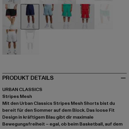
beige
beige
schwarz
schwarz
schwarz
schwarz
schwarz
blau
blau
grün
rot
weiß
weiß
weiß
PRODUKT DETAILS
URBAN CLASSICS
Stripes Mesh
Mit den Urban Classics Stripes Mesh Shorts bist du
bereit für den Sommer auf dem Block. Das loose Fit
Design in kräftigem Blau gibt dir maximale
Bewegungsfreiheit – egal, ob beim Basketball, auf dem