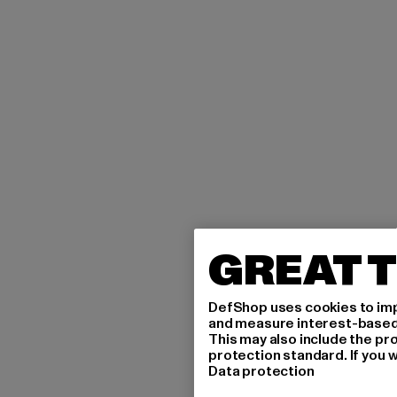
GREAT T
DefShop uses cookies to imp
and measure interest-based c
This may also include the pr
protection standard. If you w
Data protection