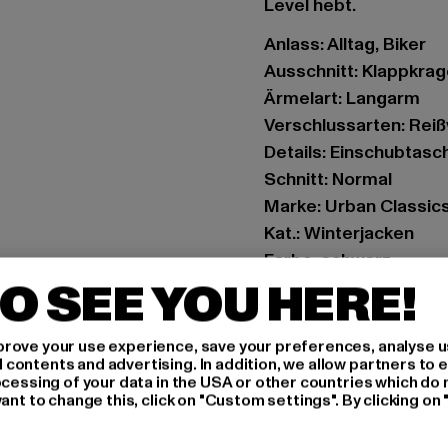
Level hebt.
Anlass: Alltag, Biker
Ausschnitt: Klappkra
Ärmelart: Langarm
Verschlussarten: Rei
Details: Einschubtasc
Schnitt: Normal
Marke: Urban Classic
Kat.: Winterjacken
Farbe: schwarz
O SEE YOU HERE!
Hersteller Farbe: bla
Materialzusammenset
Art.Nr: TB7048-03275
rove your use experience, save your preferences, analyse u
ontents and advertising. In addition, we allow partners to e
ocessing of your data in the USA or other countries which do 
Hersteller: TB Intern
ant to change this, click on "Custom settings". By clicking on 
Dr.-Robert-Murjahn-S