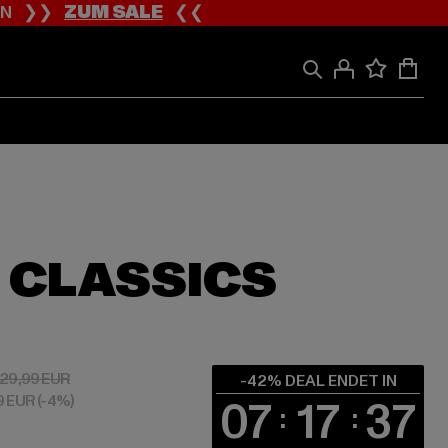
ION ❯❯
ZUM SALE
❮❮
 CLASSICS
 75,39 EUR
Aktionspreis: 129,99 EUR
129,99 EUR
-42% DEAL ENDET IN
79 EUR
(-4%)
07
17
37