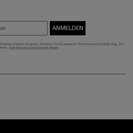
ANMELDEN
Deinen Daten umgeht, findest Du in unserer Datenschutzerklärung. Du
lden.
Datenschutzerklärung lesen.