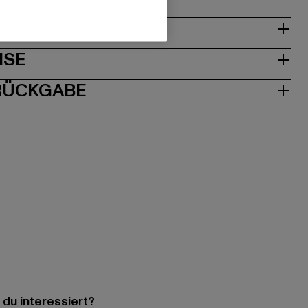
& PASSFORM
ISE
 RÜCKGABE
 du interessiert?