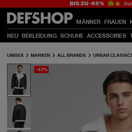
BIS ZU -65%
😲💥 Sum
MÄNNER
FRAUEN
NEU
BEKLEIDUNG
SCHUHE
ACCESSOIRES
UNISEX
MARKEN
ALL BRANDS
URBAN CLASSIC
-42%