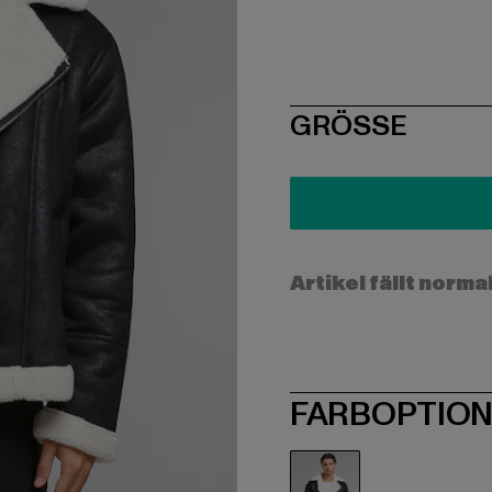
SIZE
GRÖSSE
Artikel fällt norma
FARBOPTIO