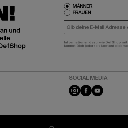
N!
MÄNNER
FRAUEN
E-MAIL
 an und
elle
Informationen dazu, wie DefShop mit 
 DefShop
kannst Dich jederzeit kostenfei abme
e
Instagram
Facebook
YouTube