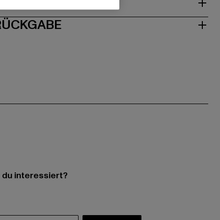
ISE
 RÜCKGABE
 du interessiert?