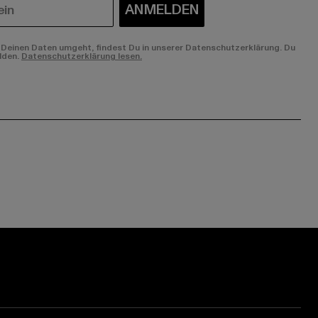
ANMELDEN
Deinen Daten umgeht, findest Du in unserer Datenschutzerklärung. Du
lden.
Datenschutzerklärung lesen.