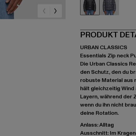
schwarz
grau
PRODUKT DET
URBAN CLASSICS
Essentials Zip neck Pu
Die Urban Classics Re
den Schutz, den du b
robuste Material aus 
hält gleichzeitig Win
Layern, während der Z
wenn du ihn nicht brau
deine Rotation.
Anlass: Alltag
Ausschnitt: Im Krage