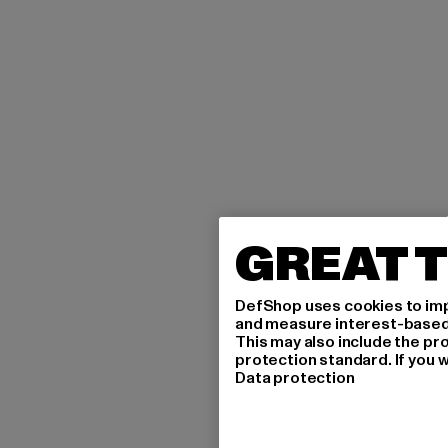
GREAT T
DefShop uses cookies to imp
and measure interest-based c
This may also include the pr
protection standard. If you w
Data protection