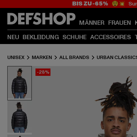
BIS ZU -65%
😲💥 Sum
MÄNNER
FRAUEN
NEU
BEKLEIDUNG
SCHUHE
ACCESSOIRES
UNISEX
MARKEN
ALL BRANDS
URBAN CLASSIC
-28%