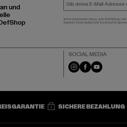
E-MAIL
 an und
elle
Informationen dazu, wie DefShop mit 
 DefShop
kannst Dich jederzeit kostenfei abme
e
Instagram
Facebook
YouTube
REISGARANTIE
SICHERE BEZAHLUNG