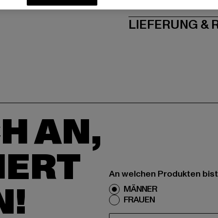
PFLEGEHINWE
LIEFERUNG &
H AN,
IERT
An welchen Produkten bist
N!
MÄNNER
FRAUEN