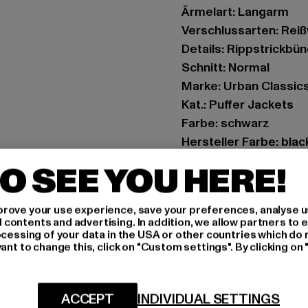
Ärmelart: Langarm
Verschlussarten: Rei
Details: Rippstrickbü
Schnitt: Normal
Marke: Urban Classic
Kat.: Puffer Jackets
Farbe: schwarz
Hersteller Farbe: blac
Materialzusammenset
O SEE YOU HERE!
Art.Nr: TB7014-00007
rove your use experience, save your preferences, analyse u
Hersteller: TB Intern
ontents and advertising. In addition, we allow partners to e
Dr.-Robert-Murjahn-S
ocessing of your data in the USA or other countries which do 
ant to change this, click on "Custom settings". By clicking on 
GRÖSSE 
ACCEPT
INDIVIDUAL SETTINGS