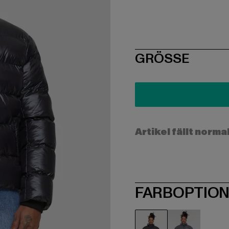
SIZE
GRÖSSE
Artikel fällt norma
FARBOPTIO