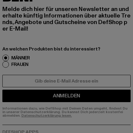
Melde dich hier für unseren Newsletter an und
erhalte künftig Informationen über aktuelle Tre
nds, Angebote und Gutscheine von DefShop p
er E-Mail!
An welchen Produkten bist du interessiert?
MÄNNER
FRAUEN
E-MAIL
ANMELDEN
Informationen dazu, wie DefShop mit Deinen Daten umgeht, findest Du
in unserer Datenschutzerklärung. Du kannst Dich jederzeit kostenfei
abmelden.
Datenschutzerklärung lesen.