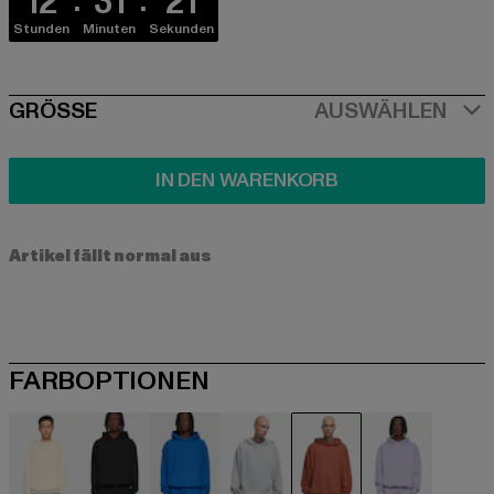
12
31
20
Stunden
Minuten
Sekunden
SIZE
GRÖSSE
AUSWÄHLEN
IN DEN WARENKORB
Artikel fällt normal aus
FARBOPTIONEN