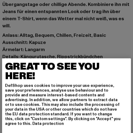
Übergangstage oder chillige Abende. Kombiniere ihn mit
Jeans für einen entspannten Look oder trag ihn über
einem T-Shirt, wenn das Wetter mal nicht weiß, was es
will.
Anlass: Alltag, Bequem, Chillen, Freizeit, Basic
Ausschnitt: Kapuze
Ärmelart: Langarm
Details: Kängurutasche, Rippstrickbündchen
GREAT TO SEE YOU
Schnitt: Normal
Marke: Urban Classics
HERE!
Kat.: Hoodies
Farbe: rot
DefShop uses cookies to improve your use experience,
save your preferences, analyse use behaviour and to
Hersteller Farbe: lightrust
provide and measure interest-based contents and
Materialzusammensetzung: 70% Baumwolle, 30%
advertising. In addition, we allow partners to extract data
or to use cookies. This may also include the processing of
Polyester
your data in the USA or other countries which do not have
Art.Nr: TB6660-17535
the EU data protection standard. If you want to change
this, click on "Custom settings". By clicking on "Accept" you
agree to this.
Data protection
Hersteller: TB International GmbH |
info@tbint.de