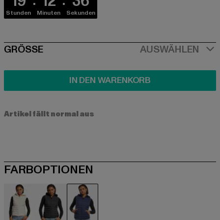
19
12
36
Stunden
Minuten
Sekunden
SIZE
GRÖSSE
AUSWÄHLEN
IN DEN WARENKORB
Artikel fällt normal aus
FARBOPTIONEN