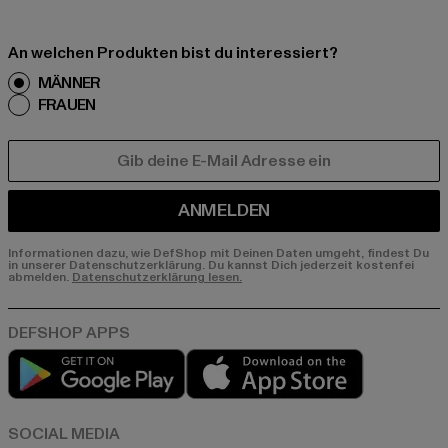
An welchen Produkten bist du interessiert?
MÄNNER
FRAUEN
E-MAIL
ANMELDEN
Informationen dazu, wie DefShop mit Deinen Daten umgeht, findest Du
in unserer Datenschutzerklärung. Du kannst Dich jederzeit kostenfei
abmelden.
Datenschutzerklärung lesen.
Play market
App store