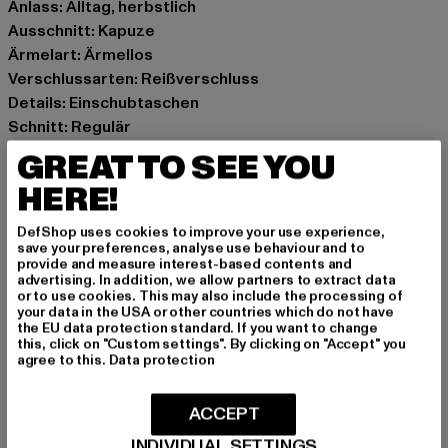
Anlass: Alltag, herbstlich
Ausschnitt: Kapuze
Ärmelart: Ärmellos
Verschlussarten: Reißverschluss
Details: Einschubtaschen
Schnitt: Regulär
Marke: Urban Classics
GREAT TO SEE YOU
Kat.: Westen
HERE!
Farbe: blau
Hersteller Farbe: navy
DefShop uses cookies to improve your use experience,
Materialzusammensetzung: 100% Polyester
save your preferences, analyse use behaviour and to
provide and measure interest-based contents and
Art.Nr: TB7156-00155
advertising. In addition, we allow partners to extract data
or to use cookies. This may also include the processing of
your data in the USA or other countries which do not have
Hersteller: TB International GmbH |
info@tbint.de
the EU data protection standard. If you want to change
Dr.-Robert-Murjahn-Straße 7 | 64372 Ober-Ramstadt |
this, click on "Custom settings". By clicking on "Accept" you
agree to this.
Data protection
DE
ACCEPT
GRÖSSE & PASSFORM
INDIVIDUAL SETTINGS