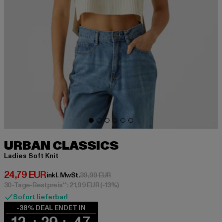
URBAN CLASSICS
Ladies Soft Knit
Derzeitiger Preis: 24,79 EUR
24,79 EUR
Aktionspreis: 39,99 EUR
inkl. MwSt.
39,99 EUR
30-Tage-Bestpreis**: 21,99 EUR
(-13%)
Sofort lieferbar!
-38% DEAL ENDET IN