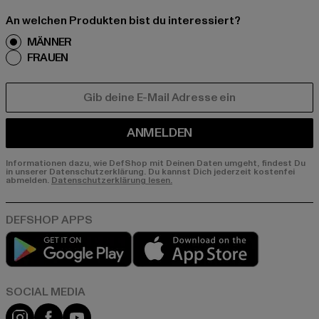
An welchen Produkten bist du interessiert?
MÄNNER
FRAUEN
E-MAIL
ANMELDEN
Informationen dazu, wie DefShop mit Deinen Daten umgeht, findest Du
in unserer Datenschutzerklärung. Du kannst Dich jederzeit kostenfei
abmelden.
Datenschutzerklärung lesen.
Play market
App store
Instagram
Facebook
YouTube