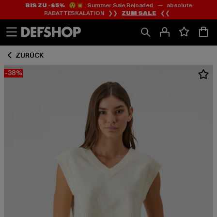
BIS ZU -65%
😲💥 Summer Sale Reloaded — absolute
Zum
Zum
RABATTESKALATION ❯❯
ZUM SALE
❮❮
Inhalt
Fußzeile
springen
springen
ZURÜCK
-38%