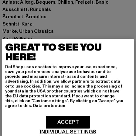
Anlass: Alltag, Bequem, Chillen, Freizeit, Basic
Ausschnitt: Rundhals
Ärmelart: Ärmellos
Schnitt: Kurz
Marke: Urban Classics
Kat.: Pullover
GREAT TO SEE YOU
Farbe: beige
Hersteller Farbe: whitesand
HERE!
Materialzusammensetzung: 73% Polyacryl, 27%
DefShop uses cookies to improve your use experience,
Polyester
save your preferences, analyse use behaviour and to
Art.Nr: TB7460-02903
provide and measure interest-based contents and
advertising. In addition, we allow partners to extract data
or to use cookies. This may also include the processing of
Hersteller: TB International GmbH |
info@tbint.de
your data in the USA or other countries which do not have
the EU data protection standard. If you want to change
Dr.-Robert-Murjahn-Straße 7 | 64372 Ober-Ramstadt |
this, click on "Custom settings". By clicking on "Accept" you
DE
agree to this.
Data protection
ACCEPT
GRÖSSE & PASSFORM
INDIVIDUAL SETTINGS