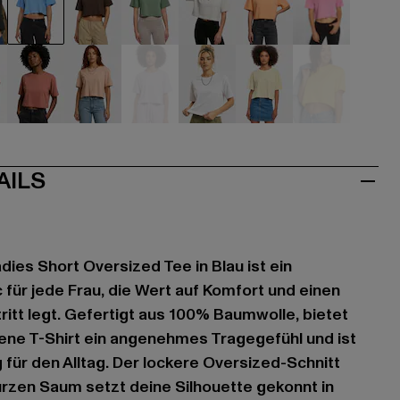
hwarz
blau
braun
grün
grau
orange
pink
rot
rosa
violet
weiß
gelb
gelb
AILS
dies Short Oversized Tee in Blau ist ein
 für jede Frau, die Wert auf Komfort und einen
itt legt. Gefertigt aus 100% Baumwolle, bietet
ene T-Shirt ein angenehmes Tragegefühl und ist
 für den Alltag. Der lockere Oversized-Schnitt
rzen Saum setzt deine Silhouette gekonnt in