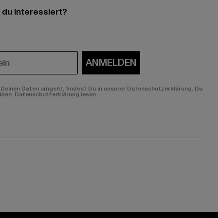
 du interessiert?
ANMELDEN
Deinen Daten umgeht, findest Du in unserer Datenschutzerklärung. Du
lden.
Datenschutzerklärung lesen.