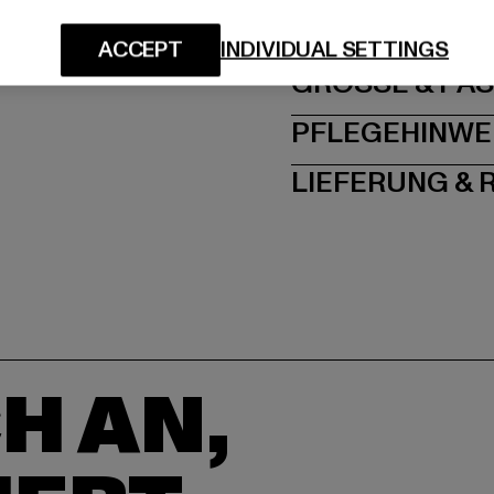
Dr.-Robert-Murjahn-S
ACCEPT
INDIVIDUAL SETTINGS
GRÖSSE 
PFLEGEHINWE
LIEFERUNG &
H AN,