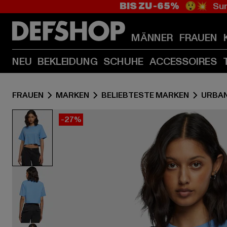
BIS ZU -65%
😲💥 Sum
MÄNNER
FRAUEN
NEU
BEKLEIDUNG
SCHUHE
ACCESSOIRES
FRAUEN
MARKEN
BELIEBTESTE MARKEN
URBAN
-27%