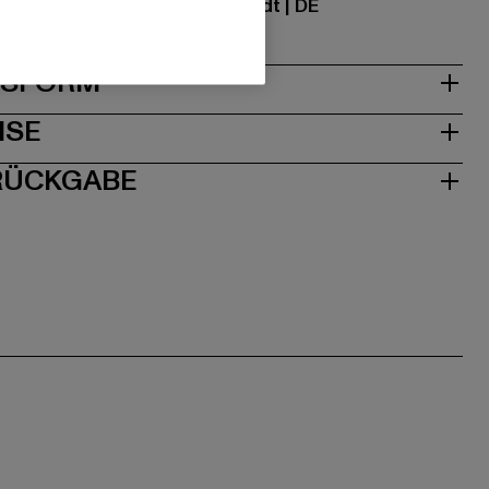
traße 7 | 64372 Ober-Ramstadt | DE
& PASSFORM
ISE
 RÜCKGABE