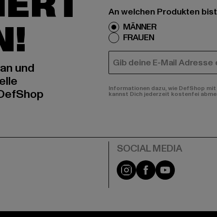
IERT
An welchen Produkten bist
N!
MÄNNER
FRAUEN
E-MAIL
 an und
elle
Informationen dazu, wie DefShop mit 
 DefShop
kannst Dich jederzeit kostenfei abme
e
Instagram
Facebook
YouTube