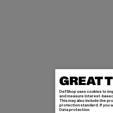
GREAT T
DefShop uses cookies to imp
and measure interest-based c
This may also include the pr
protection standard. If you w
Data protection