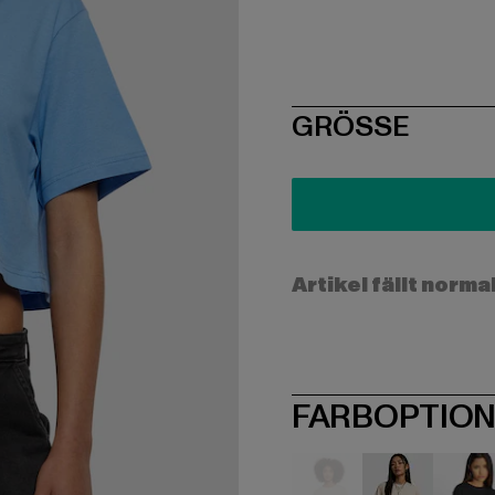
SIZE
GRÖSSE
Artikel fällt norma
FARBOPTIO