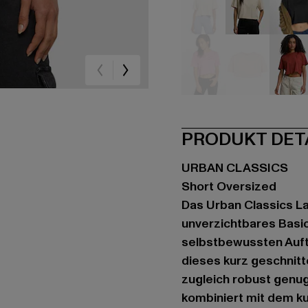
beige
beige
sc
pink
pink
rot
PRODUKT DET
URBAN CLASSICS
Short Oversized
Das Urban Classics La
unverzichtbares Basic
selbstbewussten Auftr
dieses kurz geschnitt
zugleich robust genug
kombiniert mit dem ku