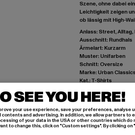
Szene, ohne dabei ein
Leichtigkeit zeigen u
ob lässig mit High-Wa
Anlass: Street, Alltag,
Ausschnitt: Rundhals
Ärmelart: Kurzarm
Muster: Unifarben
Schnitt: Oversize
Marke: Urban Classic
Kat.: T-Shirts
Farbe: blau
O SEE YOU HERE!
Hersteller Farbe: hor
Materialzusammense
rove your use experience, save your preferences, analyse u
Art.Nr: TB1555-01301
ontents and advertising. In addition, we allow partners to e
ocessing of your data in the USA or other countries which do 
ant to change this, click on "Custom settings". By clicking on 
Hersteller: TB Intern