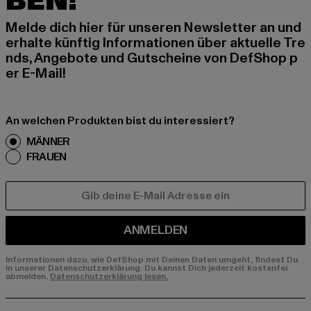
BEN!
Melde dich hier für unseren Newsletter an und
erhalte künftig Informationen über aktuelle Tre
nds, Angebote und Gutscheine von DefShop p
er E-Mail!
An welchen Produkten bist du interessiert?
MÄNNER
FRAUEN
E-MAIL
ANMELDEN
Informationen dazu, wie DefShop mit Deinen Daten umgeht, findest Du
in unserer Datenschutzerklärung. Du kannst Dich jederzeit kostenfei
abmelden.
Datenschutzerklärung lesen.