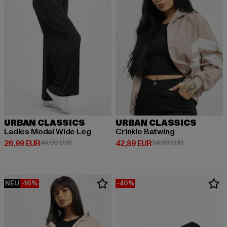
URBAN CLASSICS
URBAN CLASSICS
Ladies Modal Wide Leg
Crinkle Batwing
Derzeitiger Preis: 26,99 EUR
Aktionspreis: 44,99 EUR
Derzeitiger Preis: 42,89 EUR
Aktionspreis:
26,99 EUR
44,99 EUR
42,89 EUR
54,99 EUR
NEU
-16%
-40%