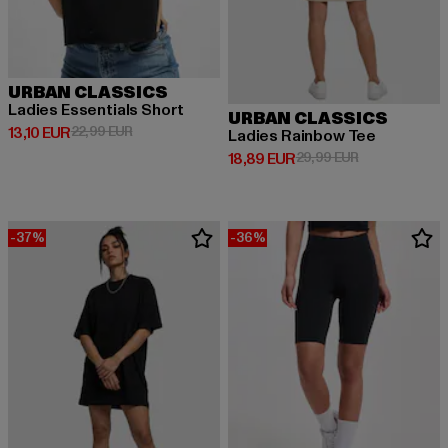
URBAN CLASSICS
Ladies Essentials Short
URBAN CLASSICS
Derzeitiger Preis: 13,10 EUR
Aktionspreis: 22,99 EUR
13,10 EUR
22,99 EUR
Ladies Rainbow Tee
Derzeitiger Preis: 18,89 EUR
Aktionspreis: 
18,89 EUR
29,99 EUR
-37%
-36%