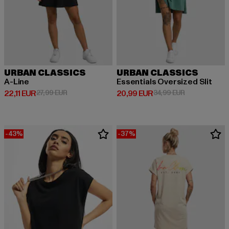
URBAN CLASSICS
URBAN CLASSICS
A-Line
Essentials Oversized Slit
Derzeitiger Preis: 22,11 EUR
Aktionspreis: 27,99 EUR
Derzeitiger Preis: 20,99 EUR
Aktionspreis:
22,11 EUR
27,99 EUR
20,99 EUR
34,99 EUR
-43%
-37%