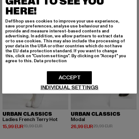
GREAT TO SEE YOU
Derzeitiger Preis: 14,99 EUR
Aktionspreis: 19,99 EUR
Derzeitiger Preis: 14,10 EUR
Aktionspreis: 
14,99 EUR
19,99 EUR
14,10 EUR
29,99 EUR
HERE!
DefShop uses cookies to improve your use experience,
save your preferences, analyse use behaviour and to
-20%
-10%
provide and measure interest-based contents and
advertising. In addition, we allow partners to extract data
or to use cookies. This may also include the processing of
your data in the USA or other countries which do not have
the EU data protection standard. If you want to change
this, click on "Custom settings". By clicking on "Accept" you
agree to this.
Data protection
ACCEPT
INDIVIDUAL SETTINGS
URBAN CLASSICS
URBAN CLASSICS
Ladies French Terry Hot
Modal
Derzeitiger Preis: 15,99 EUR
Aktionspreis: 19,99 EUR
Derzeitiger Preis: 26,99 EUR
Aktionspreis:
15,99 EUR
19,99 EUR
26,99 EUR
29,99 EUR