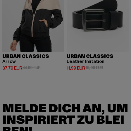
URBAN CLASSICS
URBAN CLASSICS
Arrow
Leather Imitation
Derzeitiger Preis: 37,79 EUR
Aktionspreis: 44,99 EUR
Derzeitiger Preis: 11,99 EUR
Aktionspreis: 1
37,79 EUR
44,99 EUR
11,99 EUR
19,99 EUR
MELDE DICH AN, UM
INSPIRIERT ZU BLEI