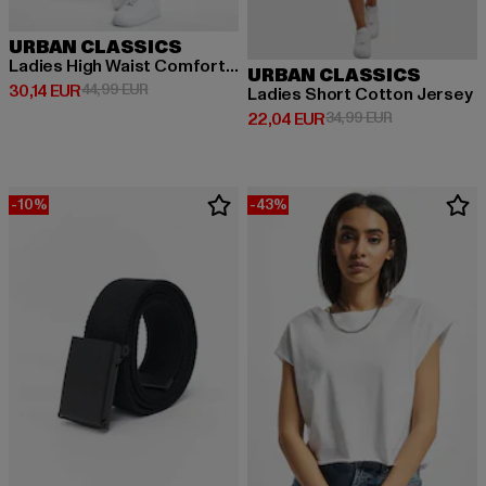
URBAN CLASSICS
Ladies High Waist Comfort Jogging
URBAN CLASSICS
Derzeitiger Preis: 30,14 EUR
Aktionspreis: 44,99 EUR
30,14 EUR
44,99 EUR
Ladies Short Cotton Jersey
Derzeitiger Preis: 22,04 EUR
Aktionspreis:
22,04 EUR
34,99 EUR
-10%
-43%