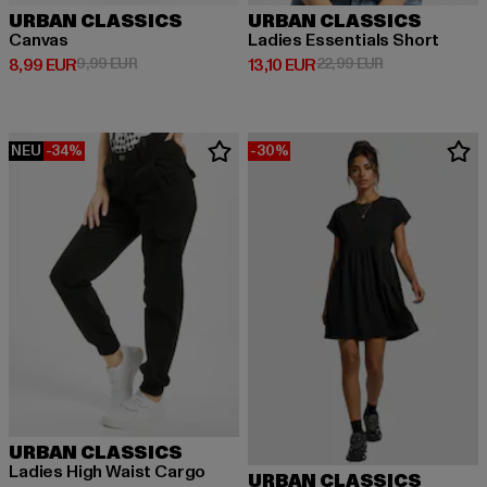
URBAN CLASSICS
URBAN CLASSICS
Canvas
Ladies Essentials Short
Derzeitiger Preis: 8,99 EUR
Aktionspreis: 9,99 EUR
Derzeitiger Preis: 13,10 EUR
Aktionspreis: 2
8,99 EUR
9,99 EUR
13,10 EUR
22,99 EUR
NEU
-34%
-30%
URBAN CLASSICS
Ladies High Waist Cargo
URBAN CLASSICS