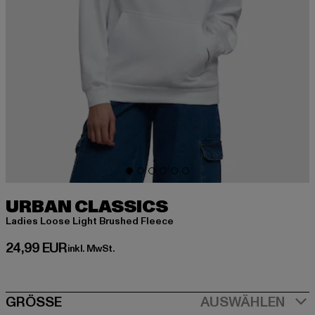
URBAN CLASSICS
Ladies Loose Light Brushed Fleece
Derzeitiger Preis: 24,99 EUR
24,99 EUR
inkl. MwSt.
SIZE
GRÖSSE
AUSWÄHLEN