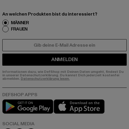
An welchen Produkten bist du interessiert?
MÄNNER
FRAUEN
E-MAIL
ANMELDEN
Informationen dazu, wie DefShop mit Deinen Daten umgeht, findest Du
in unserer Datenschutzerklärung. Du kannst Dich jederzeit kostenfei
abmelden.
Datenschutzerklärung lesen.
Play market
App store