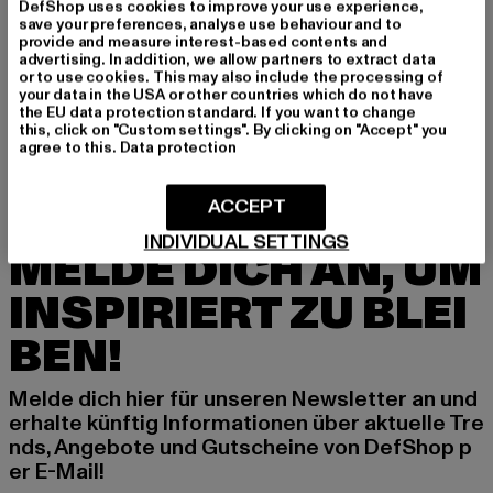
DefShop uses cookies to improve your use experience,
save your preferences, analyse use behaviour and to
GRÖSSE & PASSFORM
provide and measure interest-based contents and
advertising. In addition, we allow partners to extract data
LIEFERUNG & RÜCKGABE
or to use cookies. This may also include the processing of
your data in the USA or other countries which do not have
the EU data protection standard. If you want to change
this, click on "Custom settings". By clicking on "Accept" you
agree to this.
Data protection
ACCEPT
INDIVIDUAL SETTINGS
MELDE DICH AN, UM
INSPIRIERT ZU BLEI
BEN!
Melde dich hier für unseren Newsletter an und
erhalte künftig Informationen über aktuelle Tre
nds, Angebote und Gutscheine von DefShop p
er E-Mail!