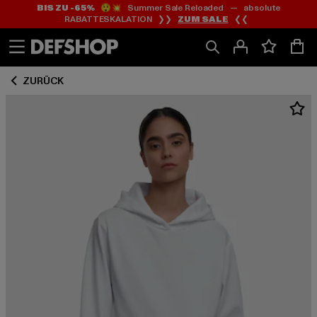
BIS ZU -65%
😲💥 Summer Sale Reloaded — absolute
Zum
Zum
RABATTESKALATION ❯❯
ZUM SALE
❮❮
Inhalt
Fußzeile
springen
springen
ZURÜCK