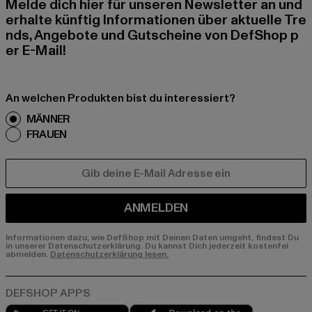
Melde dich hier für unseren Newsletter an und
erhalte künftig Informationen über aktuelle Tre
nds, Angebote und Gutscheine von DefShop p
er E-Mail!
An welchen Produkten bist du interessiert?
MÄNNER
FRAUEN
E-MAIL
ANMELDEN
Informationen dazu, wie DefShop mit Deinen Daten umgeht, findest Du
in unserer Datenschutzerklärung. Du kannst Dich jederzeit kostenfei
abmelden.
Datenschutzerklärung lesen.