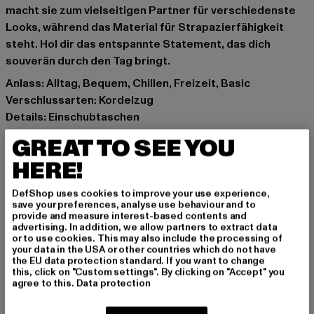
macht sie zum vielseitigen Partner für verschiedenste
Looks, während das Material für Strapazierfähigkeit
steht. Hol dir das entspannte Statement, das dich
souverän durch den Tag bringt.
Anlass: Alltag, Bequem, Chillen, Freizeit, Basic
Verschlussarten: Kordelzug
Details: Einschubtaschen
Schnitt: Normal
GREAT TO SEE YOU
Marke: Urban Classics
HERE!
Kat.: Jogginghosen
Farbe: grau
DefShop uses cookies to improve your use experience,
Hersteller Farbe: lightasphalt
save your preferences, analyse use behaviour and to
provide and measure interest-based contents and
Materialzusammensetzung: 70% Baumwolle, 30%
advertising. In addition, we allow partners to extract data
Polyester
or to use cookies. This may also include the processing of
your data in the USA or other countries which do not have
Art.Nr: TB6749-02946
the EU data protection standard. If you want to change
this, click on "Custom settings". By clicking on "Accept" you
agree to this.
Data protection
Hersteller: TB International GmbH |
info@tbint.de
Dr.-Robert-Murjahn-Straße 7 | 64372 Ober-Ramstadt |