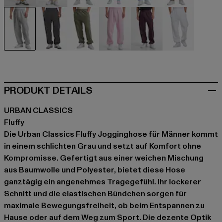
beige
beige
schwarz
blau
blau
braun
grau
grau
olive
rosa
violet
weiß
PRODUKT DETAILS
URBAN CLASSICS
Fluffy
Die Urban Classics Fluffy Jogginghose für Männer kommt
in einem schlichten Grau und setzt auf Komfort ohne
Kompromisse. Gefertigt aus einer weichen Mischung
aus Baumwolle und Polyester, bietet diese Hose
ganztägig ein angenehmes Tragegefühl. Ihr lockerer
Schnitt und die elastischen Bündchen sorgen für
maximale Bewegungsfreiheit, ob beim Entspannen zu
Hause oder auf dem Weg zum Sport. Die dezente Optik