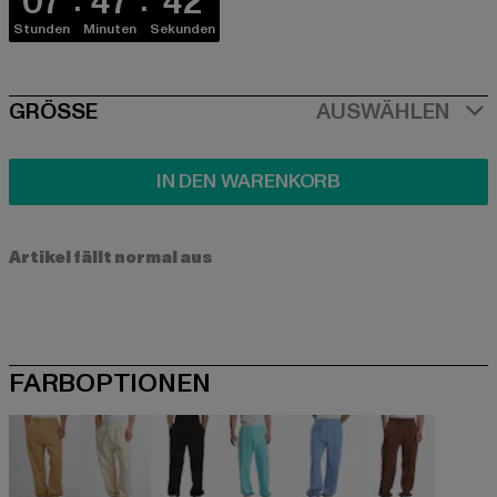
07
47
42
Stunden
Minuten
Sekunden
SIZE
GRÖSSE
AUSWÄHLEN
IN DEN WARENKORB
Artikel fällt normal aus
FARBOPTIONEN