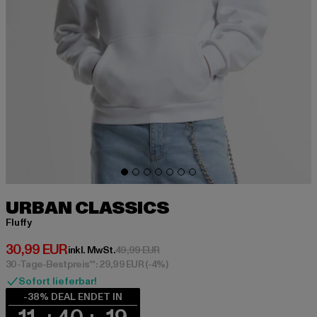
URBAN CLASSICS
Fluffy
Derzeitiger Preis: 30,99 EUR
30,99 EUR
Aktionspreis: 49,99 EUR
inkl. MwSt.
49,99 EUR
30-Tage-Bestpreis**: 29,99 EUR
(-4%)
Sofort lieferbar!
-38% DEAL ENDET IN