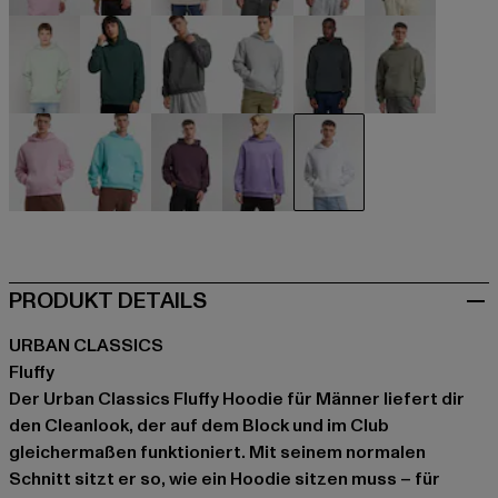
beige
beige
beige
schwarz
blau
braun
grün
grün
grau
grau
grau
olive
rosa
türkis
violet
violet
weiß
PRODUKT DETAILS
URBAN CLASSICS
Fluffy
Der Urban Classics Fluffy Hoodie für Männer liefert dir
den Cleanlook, der auf dem Block und im Club
gleichermaßen funktioniert. Mit seinem normalen
Schnitt sitzt er so, wie ein Hoodie sitzen muss – für