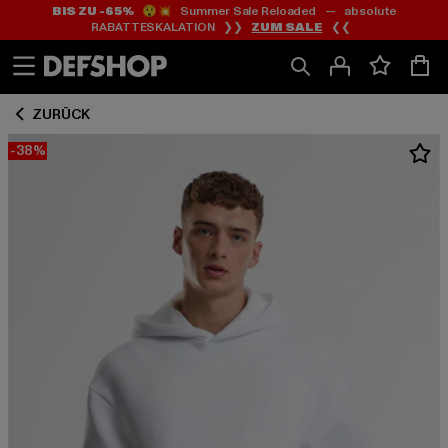
BIS ZU -65%
😲💥 Summer Sale Reloaded — absolute
Zum
Zum
RABATTESKALATION ❯❯
ZUM SALE
❮❮
Inhalt
Fußzeile
springen
springen
ZURÜCK
-38%