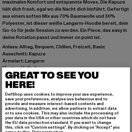
maximalen Komfort und entspannte Moves. Die Kapuze
hält dich fresh, egal wo die Nacht dich hinführt. Gefertigt
aus einem soften Mix aus 70% Baumwolle und 30%
Polyester, ist dieser weiße Langarm-Hoodie bereit, dein
Go-to für jede Session zu werden. Ein Piece, das easy in
deine Rotation passt und immer on point ist.
Anlass: Alltag, Bequem, Chillen, Freizeit, Basic
Ausschnitt: Kapuze
Ärmelart: Langarm
Muster: Unifarben
GREAT TO SEE YOU
Details: Kängurutasche, Rippstrickbündchen
HERE!
Schnitt: Normal
Marke: Urban Classics
DefShop uses cookies to improve your use experience,
Kat.: Hoodies
save your preferences, analyse use behaviour and to
Farbe: weiß
provide and measure interest-based contents and
advertising. In addition, we allow partners to extract data
Hersteller Farbe: white
or to use cookies. This may also include the processing of
Materialzusammensetzung: 70% Baumwolle, 30%
your data in the USA or other countries which do not have
the EU data protection standard. If you want to change
Polyester
this, click on "Custom settings". By clicking on "Accept" you
Art.Nr: TB6750-00220
agree to this.
Data protection