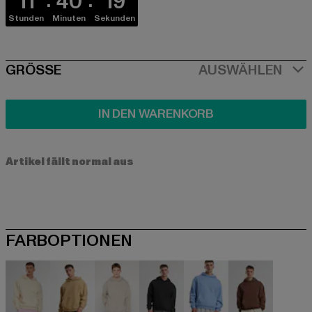
11
40
18
Stunden
Minuten
Sekunden
SIZE
GRÖSSE
AUSWÄHLEN
IN DEN WARENKORB
Artikel fällt normal aus
FARBOPTIONEN