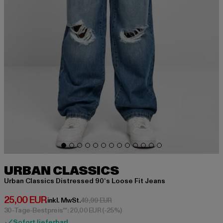
URBAN CLASSICS
Urban Classics Distressed 90‘s Loose Fit Jeans
Derzeitiger Preis: 25,00 EUR
25,00 EUR
Aktionspreis: 49,99 EUR
inkl. MwSt.
49,99 EUR
30-Tage-Bestpreis**: 20,00 EUR
(-25%)
Sofort lieferbar!