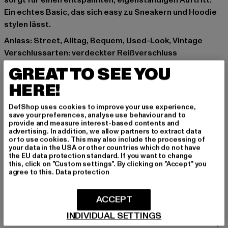
sorgt für einen entspannten, eigenständigen Auftritt.
Ein echtes Basic, das sich easy zu Sneakern und Hoodie
stylen lässt.
Anlass: Street, Alltag, Bequem, Used-Look, Vintage
Verschlussarten: verdeckter Reißverschluss
Schnitt: Straight Fit
GREAT TO SEE YOU
Marke: Urban Classics
HERE!
Kat.: Loose Fit Jeans
Farbe: blau
DefShop uses cookies to improve your use experience,
Hersteller Farbe: rinsed denim
save your preferences, analyse use behaviour and to
provide and measure interest-based contents and
Materialzusammensetzung: 100% Baumwolle
advertising. In addition, we allow partners to extract data
Art.Nr: TB5588-02765
or to use cookies. This may also include the processing of
your data in the USA or other countries which do not have
the EU data protection standard. If you want to change
Hersteller: TB International GmbH |
info@tbint.de
this, click on "Custom settings". By clicking on "Accept" you
agree to this.
Data protection
Dr.-Robert-Murjahn-Straße 7 | 64372 Ober-Ramstadt |
DE
ACCEPT
INDIVIDUAL SETTINGS
GRÖSSE & PASSFORM