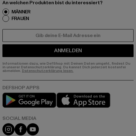
An welchen Produkten bist du interessiert?
MÄNNER
FRAUEN
E-MAIL
ANMELDEN
Informationen dazu, wie DefShop mit Deinen Daten umgeht, findest Du
in unserer Datenschutzerklärung. Du kannst Dich jederzeit kostenfei
abmelden.
Datenschutzerklärung lesen.
Play market
App store
Instagram
Facebook
YouTube