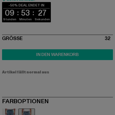
-50% DEAL ENDET IN
09
53
26
Stunden
Minuten
Sekunden
SIZE
GRÖSSE
32
IN DEN WARENKORB
Artikel fällt normal aus
FARBOPTIONEN