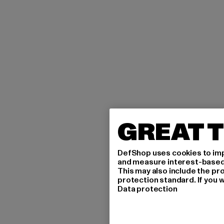
GREAT T
DefShop uses cookies to imp
and measure interest-based c
This may also include the pr
protection standard. If you w
Data protection