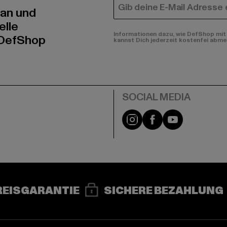
E-MAIL
 an und
elle
Informationen dazu, wie DefShop mit 
 DefShop
kannst Dich jederzeit kostenfei abme
e
Instagram
Facebook
YouTube
REISGARANTIE
SICHERE BEZAHLUNG