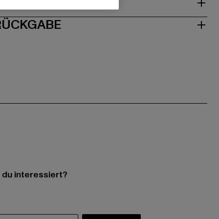
ISE
 RÜCKGABE
 du interessiert?