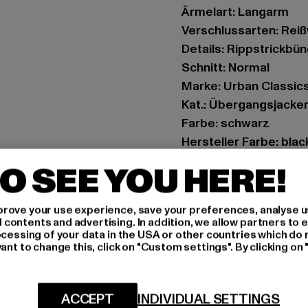
Ärmelart: Langarm
Verschlussarten: Rei
Details: Rippstrickbü
Schnitt: Normal
Marke: Urban Classic
Kat.: Übergangsjacke
Farbe: schwarz
Hersteller Farbe: blac
Materialzusammenset
O SEE YOU HERE!
Art.Nr: TB7016-00825
rove your use experience, save your preferences, analyse u
Hersteller: TB Intern
ontents and advertising. In addition, we allow partners to e
Dr.-Robert-Murjahn-S
ocessing of your data in the USA or other countries which do 
ant to change this, click on "Custom settings". By clicking on 
GRÖSSE 
ACCEPT
INDIVIDUAL SETTINGS