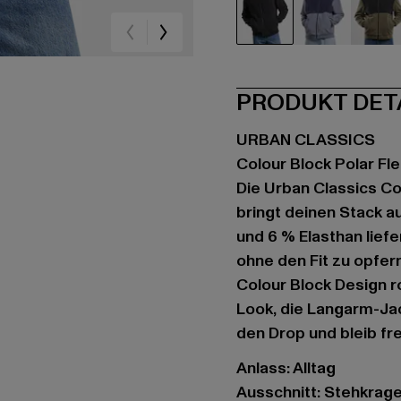
schwarz
blau
oli
PRODUKT DET
URBAN CLASSICS
Colour Block Polar Fl
Die Urban Classics Co
bringt deinen Stack a
und 6 % Elasthan liefe
ohne den Fit zu opfer
Colour Block Design 
Look, die Langarm-Jack
den Drop und bleib fr
Anlass: Alltag
Ausschnitt: Stehkrag