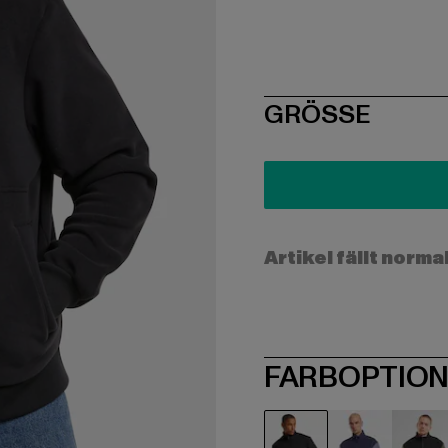
SIZE
GRÖSSE
Artikel fällt norma
FARBOPTIO