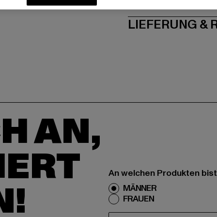
PFLEGEHINWE
LIEFERUNG &
H AN,
IERT
An welchen Produkten bist
N!
MÄNNER
FRAUEN