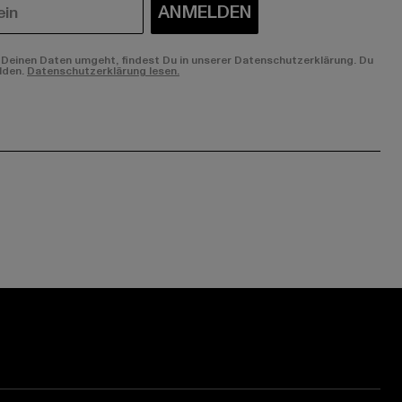
ANMELDEN
Deinen Daten umgeht, findest Du in unserer Datenschutzerklärung. Du
lden.
Datenschutzerklärung lesen.