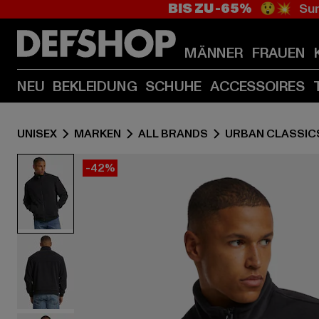
BIS ZU -65%
😲💥 Sum
MÄNNER
FRAUEN
NEU
BEKLEIDUNG
SCHUHE
ACCESSOIRES
UNISEX
MARKEN
ALL BRANDS
URBAN CLASSIC
-42%