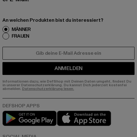
An welchen Produkten bist du interessiert?
MÄNNER
FRAUEN
E-MAIL
ANMELDEN
Informationen dazu, wie DefShop mit Deinen Daten umgeht, findest Du
in unserer Datenschutzerklärung. Du kannst Dich jederzeit kostenfei
abmelden.
Datenschutzerklärung lesen.
Play market
App store