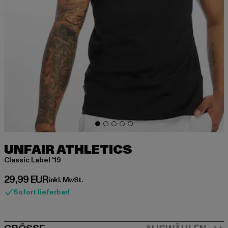
UNFAIR ATHLETICS
Classic Label '19
Derzeitiger Preis: 29,99 EUR
29,99 EUR
inkl. MwSt.
Sofort lieferbar!