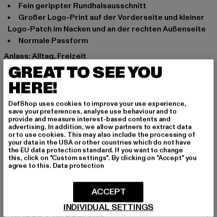
fein gerippter Rundhalsausschnitt
großer Logo-Print auf der Vorderseite und kleiner
Logo-Patch im Nacken und an der rechten Außenseite
normale Passform
Anlass: Alltag, Freizeit
GREAT TO SEE YOU
Ausschnitt: Rundhals
Schnitt: Figurbetont
HERE!
Marke: UNFAIR ATHLETICS
Kat.: T-Shirts
DefShop uses cookies to improve your use experience,
save your preferences, analyse use behaviour and to
Farbe: schwarz
provide and measure interest-based contents and
Hersteller Farbe: black
advertising. In addition, we allow partners to extract data
or to use cookies. This may also include the processing of
Materialzusammensetzung: 100% Baumwolle
your data in the USA or other countries which do not have
Art.Nr: UNFR19001-00007
the EU data protection standard. If you want to change
this, click on "Custom settings". By clicking on "Accept" you
agree to this.
Data protection
Hersteller: UTEX GmbH |
info@unfairathletics.com
Tulbeckstraße 32 | 80339 München | DE
ACCEPT
INDIVIDUAL SETTINGS