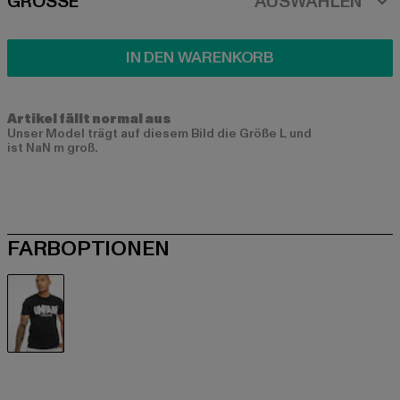
SIZE
GRÖSSE
AUSWÄHLEN
IN DEN WARENKORB
Artikel fällt normal aus
Unser Model trägt auf diesem Bild die Größe L und
ist NaN m groß.
FARBOPTIONEN
schwarz