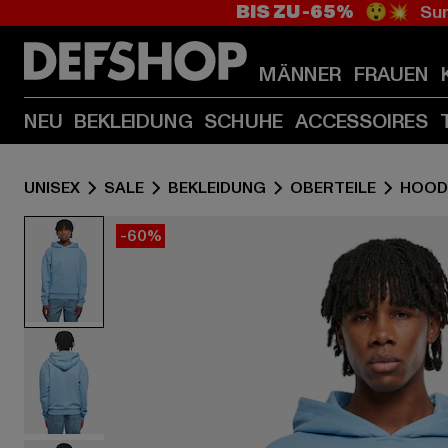
BIS ZU -65%
😲💥 Sum
MÄNNER
FRAUEN
NEU
BEKLEIDUNG
SCHUHE
ACCESSOIRES
UNISEX
SALE
BEKLEIDUNG
OBERTEILE
HOOD
-60%