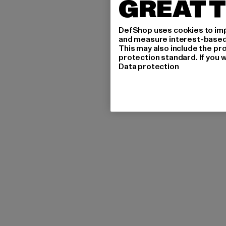
GREAT T
DefShop uses cookies to imp
and measure interest-based c
This may also include the pr
protection standard. If you w
Data protection