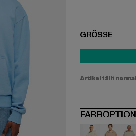
SIZE
GRÖSSE
Artikel fällt norma
FARBOPTIO