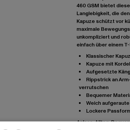
460 GSM bietet diese
Langlebigkeit, die den
Kapuze schützt vor k
maximale Bewegungsfrei
unkompliziert und ro
einfach über einem T-
Klassischer Kapu
Kapuze mit Korde
Aufgesetzte Kän
Rippstrick an Arm- und Hüftabschluss sorgen für festen Halt ohne
verrutschen
Bequemer Materi
Weich aufgeraut
Lockere Passfor
Anlass: Alltag, Bequem