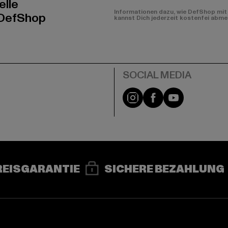
elle
Informationen dazu, wie DefShop mit 
 DefShop
kannst Dich jederzeit kostenfei abme
e
Instagram
Facebook
YouTube
REISGARANTIE
SICHERE BEZAHLUNG