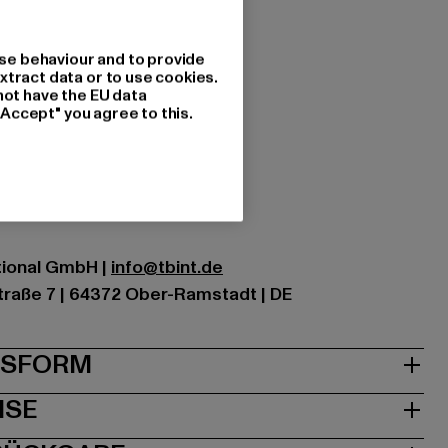
se behaviour and to provide
xtract data or to use cookies.
s
not have the EU data
"Accept" you agree to this.
izonblue
tzung: 100% Baumwolle
ational GmbH |
info@tbint.de
traße 7 | 64372 Ober-Ramstadt | DE
& PASSFORM
ISE