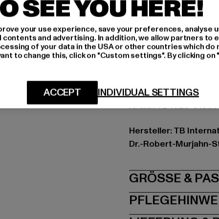
O SEE YOU HERE!
Ausschnitt: Kapuze
Ärmelart: Langarm
Schnitt: Locker
rove your use experience, save your preferences, analyse u
ontents and advertising. In addition, we allow partners to e
Marke: Urban Classic
ocessing of your data in the USA or other countries which do 
Kat.: Hoodies
ant to change this, click on "Custom settings". By clicking on 
Farbe: blau
Hersteller Farbe: hor
ACCEPT
INDIVIDUAL SETTINGS
Materialzusammense
Art.Nr: TB4925-01301
Hersteller: TB Intern
Dr.-Robert-Murjahn-S
GRÖSSE 
PFLEGEHINWE