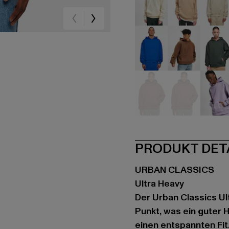
beige
beige
be
blau
braun
gr
rot
rot
vio
PRODUKT DET
URBAN CLASSICS
Ultra Heavy
Der Urban Classics Ul
Punkt, was ein guter 
einen entspannten Fit