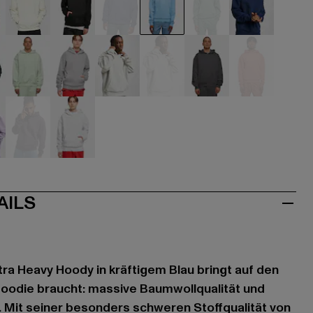
ige
beige
schwarz
blau
blau
blau
blau
ün
grün
grau
grau
grau
grau
orange
let
violet
weiß
AILS
tra Heavy Hoody in kräftigem Blau bringt auf den
Hoodie braucht: massive Baumwollqualität und
. Mit seiner besonders schweren Stoffqualität von