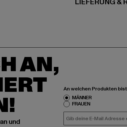
LIEFERUNG &
H AN,
IERT
An welchen Produkten bist
N!
MÄNNER
FRAUEN
E-MAIL
 an und