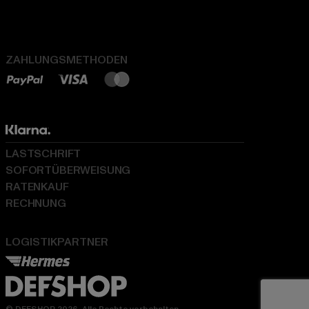
ZAHLUNGSMETHODEN
LASTSCHRIFT
SOFORTÜBERWEISUNG
RATENKAUF
RECHNUNG
LOGISTIKPARTNER