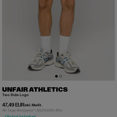
UNFAIR ATHLETICS
Two Side Logo
Derzeitiger Preis: 47,49 EUR
47,49 EUR
inkl. MwSt.
30-Tage-Bestpreis**: 43,99 EUR
(-8%)
Sofort lieferbar!