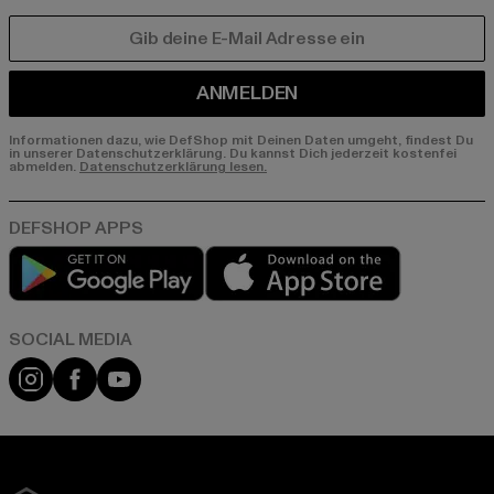
E-MAIL
ANMELDEN
Informationen dazu, wie DefShop mit Deinen Daten umgeht, findest Du
in unserer Datenschutzerklärung. Du kannst Dich jederzeit kostenfei
abmelden.
Datenschutzerklärung lesen.
Play market
App store
Instagram
Facebook
YouTube