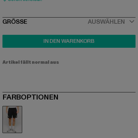
SIZE
GRÖSSE
AUSWÄHLEN
IN DEN WARENKORB
Artikel fällt normal aus
FARBOPTIONEN
schwarz