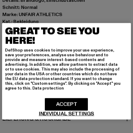
Details: Brandlogo, Einschubtaschen
Schnitt: Normal
Marke: UNFAIR ATHLETICS
Kat.: Bekleidung
GREAT TO SEE YOU
Farbe: schwarz
Hersteller Farbe: black
HERE!
Materialzusammensetzung: 100% Baumwolle
Art.Nr: UNFR26-098-00007
DefShop uses cookies to improve your use experience,
save your preferences, analyse use behaviour and to
provide and measure interest-based contents and
Hersteller: UTEX GmbH |
info@unfairathletics.com
advertising. In addition, we allow partners to extract data
or to use cookies. This may also include the processing of
Tulbeckstraße 32 | 80339 München | DE
your data in the USA or other countries which do not have
the EU data protection standard. If you want to change
this, click on "Custom settings". By clicking on "Accept" you
agree to this.
Data protection
GRÖSSE & PASSFORM
ACCEPT
PFLEGEHINWEISE
INDIVIDUAL SETTINGS
LIEFERUNG & RÜCKGABE