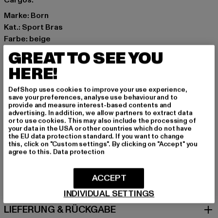
Cargos.
Marke: Born
Kat.: Sport Bras
Farbe: beige
Hersteller Farbe: beige
GREAT TO SEE YOU
Materialzusammensetzung: 82% Polyester, 18%
HERE!
Elasthan
Art.Nr: PD00007743-00003
DefShop uses cookies to improve your use experience,
save your preferences, analyse use behaviour and to
provide and measure interest-based contents and
Hersteller: Urban Styles Agency GmbH & Co. KG |
advertising. In addition, we allow partners to extract data
agentur@urbanstylesagency.com
or to use cookies. This may also include the processing of
your data in the USA or other countries which do not have
Schanzenstraße 41 | 51063 Köln | DE
the EU data protection standard. If you want to change
this, click on "Custom settings". By clicking on "Accept" you
agree to this.
Data protection
GRÖSSE & PASSFORM
ACCEPT
PFLEGEHINWEISE
INDIVIDUAL SETTINGS
LIEFERUNG & RÜCKGABE