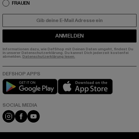
FRAUEN
E-MAIL
ANMELDEN
Informationen dazu, wie DefShop mit Deinen Daten umgeht, findest Du
in unserer Datenschutzerklärung. Du kannst Dich jederzeit kostenfei
abmelden.
Datenschutzerklärung lesen.
Play market
App store
Instagram
Facebook
YouTube