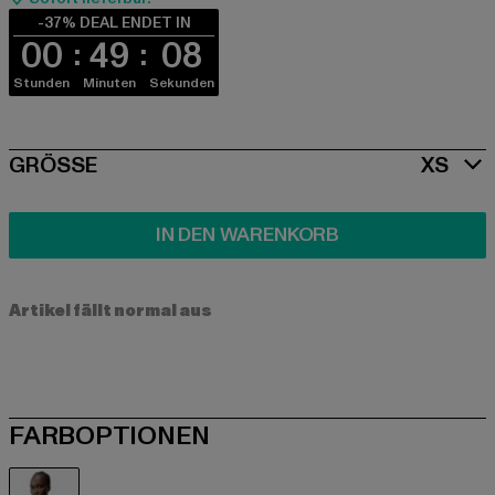
-37% DEAL ENDET IN
00
49
08
Stunden
Minuten
Sekunden
SIZE
GRÖSSE
XS
IN DEN WARENKORB
Artikel fällt normal aus
FARBOPTIONEN