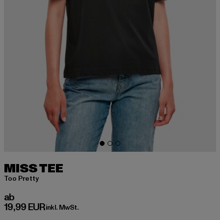
MISS TEE
Too Pretty
Derzeitiger Preis: ab 19,99 EUR
ab
19,99 EUR
inkl. MwSt.