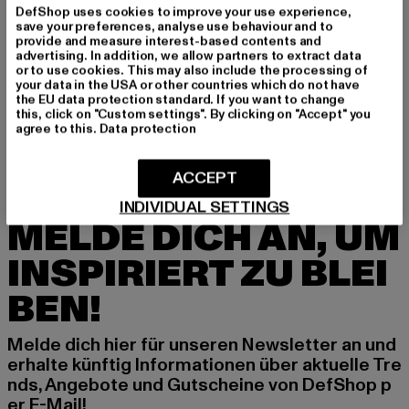
DefShop uses cookies to improve your use experience,
save your preferences, analyse use behaviour and to
GRÖSSE & PASSFORM
provide and measure interest-based contents and
advertising. In addition, we allow partners to extract data
or to use cookies. This may also include the processing of
LIEFERUNG & RÜCKGABE
your data in the USA or other countries which do not have
the EU data protection standard. If you want to change
this, click on "Custom settings". By clicking on "Accept" you
agree to this.
Data protection
ACCEPT
INDIVIDUAL SETTINGS
MELDE DICH AN, UM
INSPIRIERT ZU BLEI
BEN!
Melde dich hier für unseren Newsletter an und
erhalte künftig Informationen über aktuelle Tre
nds, Angebote und Gutscheine von DefShop p
er E-Mail!