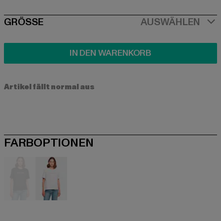
SIZE
GRÖSSE
AUSWÄHLEN
IN DEN WARENKORB
Artikel fällt normal aus
FARBOPTIONEN
schwarz
weiß