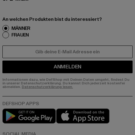
An welchen Produkten bist du interessiert?
MÄNNER
FRAUEN
E-MAIL
ANMELDEN
Informationen dazu, wie DefShop mit Deinen Daten umgeht, findest Du
in unserer Datenschutzerklärung. Du kannst Dich jederzeit kostenfei
abmelden.
Datenschutzerklärung lesen.
Play market
App store