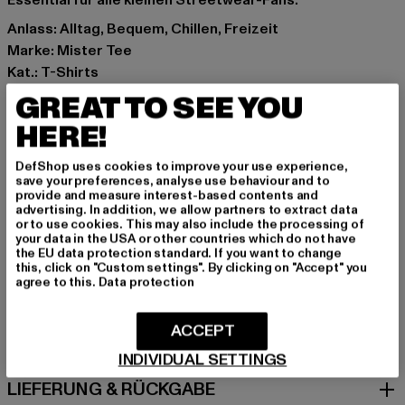
Essential für alle kleinen Streetwear-Fans.
Anlass: Alltag, Bequem, Chillen, Freizeit
Marke: Mister Tee
Kat.: T-Shirts
Farbe: schwarz
GREAT TO SEE YOU
Hersteller Farbe: black
HERE!
Materialzusammensetzung: 100% Baumwolle
Art.Nr: MTK368-00007
DefShop uses cookies to improve your use experience,
save your preferences, analyse use behaviour and to
provide and measure interest-based contents and
Hersteller: TB International GmbH |
info@tbint.de
advertising. In addition, we allow partners to extract data
Dr.-Robert-Murjahn-Straße 7 | 64372 Ober-Ramstadt |
or to use cookies. This may also include the processing of
your data in the USA or other countries which do not have
DE
the EU data protection standard. If you want to change
this, click on "Custom settings". By clicking on "Accept" you
agree to this.
Data protection
GRÖSSE & PASSFORM
ACCEPT
PFLEGEHINWEISE
INDIVIDUAL SETTINGS
LIEFERUNG & RÜCKGABE