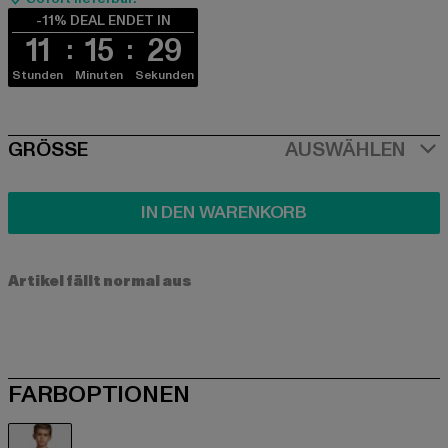
-11% DEAL ENDET IN
11
15
29
Stunden
Minuten
Sekunden
SIZE
GRÖSSE
AUSWÄHLEN
IN DEN WARENKORB
Artikel fällt normal aus
FARBOPTIONEN