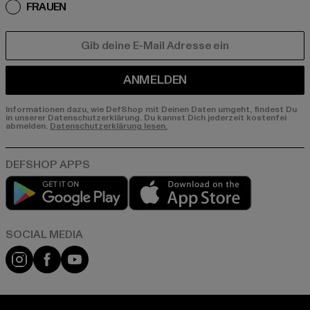
FRAUEN
E-MAIL
ANMELDEN
Informationen dazu, wie DefShop mit Deinen Daten umgeht, findest Du
in unserer Datenschutzerklärung. Du kannst Dich jederzeit kostenfei
abmelden.
Datenschutzerklärung lesen.
Play market
App store
Instagram
Facebook
YouTube