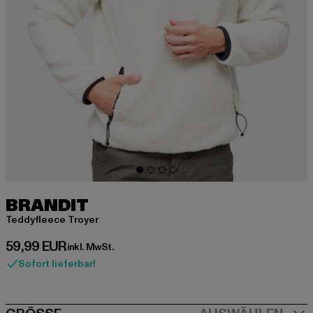
BRANDIT
Teddyfleece Troyer
Derzeitiger Preis: 59,99 EUR
59,99 EUR
inkl. MwSt.
Sofort lieferbar!