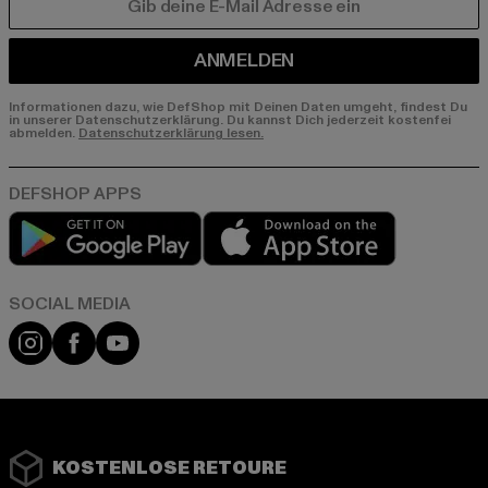
E-MAIL
ANMELDEN
Informationen dazu, wie DefShop mit Deinen Daten umgeht, findest Du
in unserer Datenschutzerklärung. Du kannst Dich jederzeit kostenfei
abmelden.
Datenschutzerklärung lesen.
Play market
App store
Instagram
Facebook
YouTube
KOSTENLOSE RETOURE