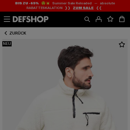
BIS ZU -65%
😲💥 Summer Sale Reloaded — absolute
Zum
Zum
RABATTESKALATION ❯❯
ZUM SALE
❮❮
Inhalt
Fußzeile
springen
springen
ZURÜCK
NEU