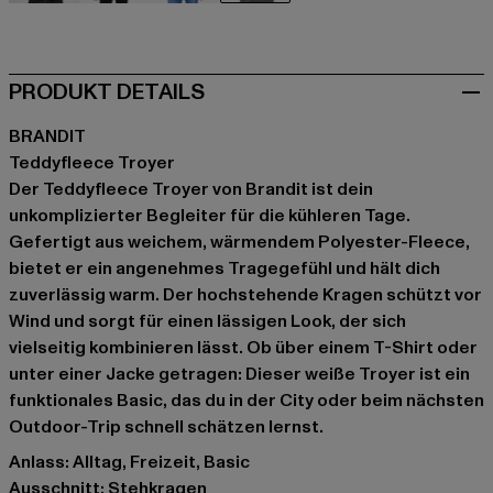
grau
olive
rot
weiß
PRODUKT DETAILS
BRANDIT
Teddyfleece Troyer
Der Teddyfleece Troyer von Brandit ist dein
unkomplizierter Begleiter für die kühleren Tage.
Gefertigt aus weichem, wärmendem Polyester-Fleece,
bietet er ein angenehmes Tragegefühl und hält dich
zuverlässig warm. Der hochstehende Kragen schützt vor
Wind und sorgt für einen lässigen Look, der sich
vielseitig kombinieren lässt. Ob über einem T-Shirt oder
unter einer Jacke getragen: Dieser weiße Troyer ist ein
funktionales Basic, das du in der City oder beim nächsten
Outdoor-Trip schnell schätzen lernst.
Anlass: Alltag, Freizeit, Basic
Ausschnitt: Stehkragen