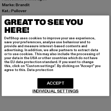
Marke: Brandit
Kat.: Pullover
Farbe: weiß
GREAT TO SEE YOU
Hersteller Farbe: white
HERE!
Materialzusammensetzung: 100% Polyester
Art.Nr: BD5022-00220
DefShop uses cookies to improve your use experience,
save your preferences, analyse use behaviour and to
provide and measure interest-based contents and
Hersteller: Brandit Textil GmbH |
info@brandit-wear.com
advertising. In addition, we allow partners to extract data
Spichernstraße 6a | 50672 Köln | DE
or to use cookies. This may also include the processing of
your data in the USA or other countries which do not have
the EU data protection standard. If you want to change
this, click on "Custom settings". By clicking on "Accept" you
GRÖSSE & PASSFORM
agree to this.
Data protection
PFLEGEHINWEISE
ACCEPT
INDIVIDUAL SETTINGS
LIEFERUNG & RÜCKGABE