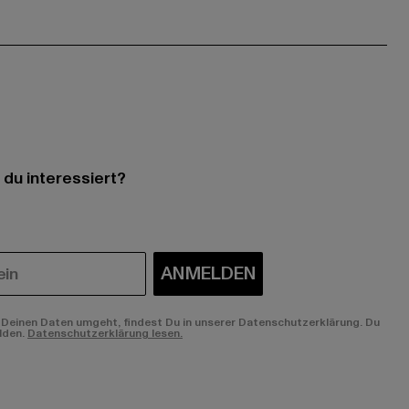
 du interessiert?
ANMELDEN
Deinen Daten umgeht, findest Du in unserer Datenschutzerklärung. Du
lden.
Datenschutzerklärung lesen.