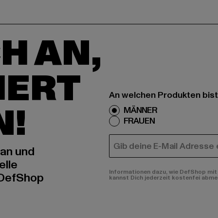
H AN,
IERT
An welchen Produkten bist
N!
MÄNNER
FRAUEN
E-MAIL
 an und
elle
Informationen dazu, wie DefShop mit 
 DefShop
kannst Dich jederzeit kostenfei abme