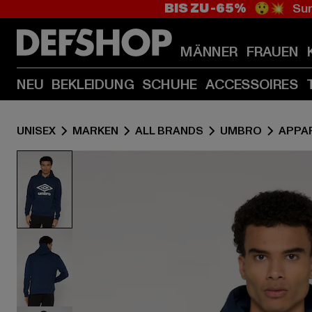
BIS ZU -65%
😲💥 Sum
MÄNNER
FRAUEN
NEU
BEKLEIDUNG
SCHUHE
ACCESSOIRES
UNISEX
MARKEN
ALL BRANDS
UMBRO
APPA