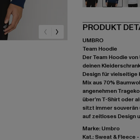
schwarz
blau
gr
PRODUKT DET
UMBRO
Team Hoodie
Der Team Hoodie von 
deinen Kleiderschrank
Design für vielseitig
Mix aus 70% Baumwoll
angenehmen Tragekomfo
über’m T-Shirt oder a
sitzt immer souverän
auf zeitloses Design u
Marke: Umbro
Kat.: Sweat & Fleece 