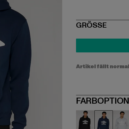
SIZE
GRÖSSE
Artikel fällt norma
FARBOPTIO