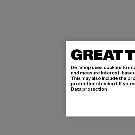
GREAT T
DefShop uses cookies to imp
and measure interest-based c
This may also include the pr
protection standard. If you w
Data protection