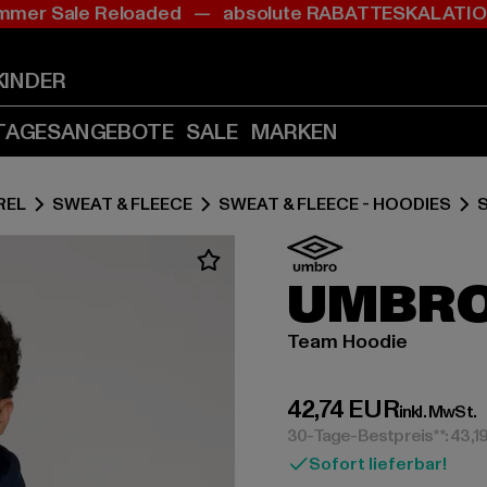
mer Sale Reloaded — absolute RABATTESKALAT
Zum
Zum
Inhalt
Fußzeile
springen
springen
KINDER
(Enter
(Enter
drücken)
drücken)
TAGESANGEBOTE
SALE
MARKEN
REL
SWEAT & FLEECE
SWEAT & FLEECE - HOODIES
S
UMBR
Team Hoodie
Derzeitiger Preis:
42,74 EUR
inkl. MwSt.
30-Tage-Bestpreis**: 43,1
Sofort lieferbar!