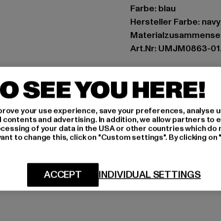
Farbe: blau
Hersteller Farbe: nav
Materialzusammenset
Art.Nr: UMJM0863-0
Hersteller: Umbro Ltd
O SEE YOU HERE!
Umbro House 54 | SK
rove your use experience, save your preferences, analyse u
GRÖSSE 
ontents and advertising. In addition, we allow partners to e
ocessing of your data in the USA or other countries which do 
ant to change this, click on "Custom settings". By clicking on 
PFLEGEHINWE
LIEFERUNG &
ACCEPT
INDIVIDUAL SETTINGS