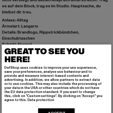
nicht verbiegt und deinen Anspruch unterstreicht. Trag
es auf dem Block, trag es im Studio. Hauptsache, du
bleibst dir treu.
Anlass: Alltag
Ärmelart: Langarm
Details: Brandlogo, Rippstrickbündchen,
Einschubtaschen
Schnitt: Normal
GREAT TO SEE YOU
Marke: PEGADOR
Kat.: Lightweight Jackets - undefined
HERE!
Farbe: schwarz
DefShop uses cookies to improve your use experience,
Hersteller Farbe: washed black white
save your preferences, analyse use behaviour and to
Materialzusammensetzung: 61% Baumwolle, 37%
provide and measure interest-based contents and
advertising. In addition, we allow partners to extract data
Polyester, 2% Elasthan
or to use cookies. This may also include the processing of
Art.Nr: PGDR6860-23211
your data in the USA or other countries which do not have
the EU data protection standard. If you want to change
this, click on "Custom settings". By clicking on "Accept" you
Hersteller: The Mad Agency GmbH |
agree to this.
Data protection
info@themad.agency
Hollefeldstraße 16 | 48282 Emsdetten | DE