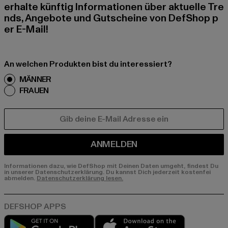
erhalte künftig Informationen über aktuelle Tre
nds, Angebote und Gutscheine von DefShop p
er E-Mail!
An welchen Produkten bist du interessiert?
MÄNNER
FRAUEN
E-MAIL
ANMELDEN
Informationen dazu, wie DefShop mit Deinen Daten umgeht, findest Du
in unserer Datenschutzerklärung. Du kannst Dich jederzeit kostenfei
abmelden.
Datenschutzerklärung lesen.
Play market
App store