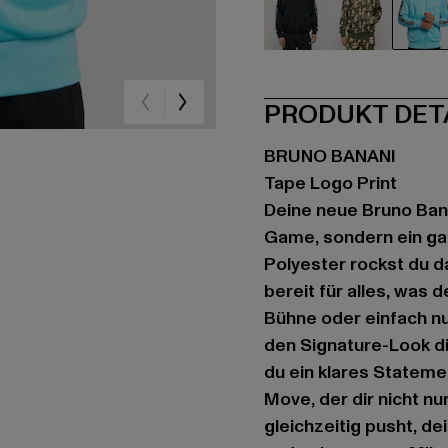
schwarz
camouflag
tür
PRODUKT DET
BRUNO BANANI
Tape Logo Print
Deine neue Bruno Bana
Game, sondern ein ga
Polyester rockst du da
bereit für alles, was 
Bühne oder einfach nu
den Signature-Look di
du ein klares Stateme
Move, der dir nicht nu
gleichzeitig pusht, de