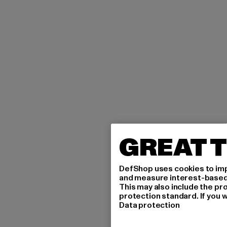
GREAT T
DefShop uses cookies to imp
and measure interest-based c
This may also include the pr
protection standard. If you w
Data protection