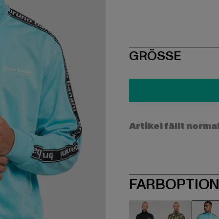
SIZE
GRÖSSE
Artikel fällt norma
FARBOPTIO