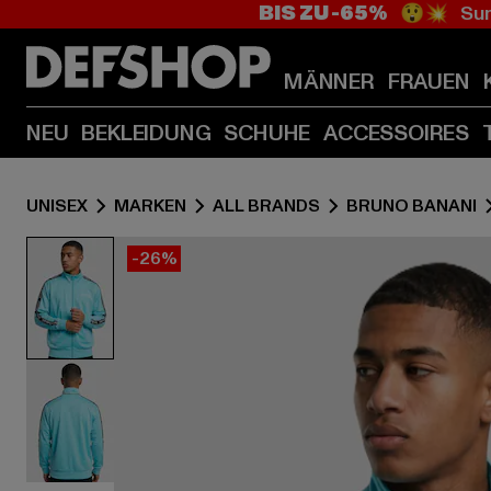
BIS ZU -65%
😲💥 Sum
MÄNNER
FRAUEN
NEU
BEKLEIDUNG
SCHUHE
ACCESSOIRES
UNISEX
MARKEN
ALL BRANDS
BRUNO BANANI
-26%