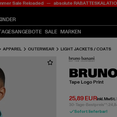
mer Sale Reloaded — absolute RABATTESKALAT
Zum
Zum
Inhalt
Fußzeile
springen
springen
KINDER
(Enter
(Enter
drücken)
drücken)
TAGESANGEBOTE
SALE
MARKEN
APPAREL
OUTERWEAR
LIGHT JACKETS / COATS
BRUNO
Tape Logo Print
Derzeitiger Preis:
25,89 EUR
inkl. MwSt.
30-Tage-Bestpreis**: 24,
Sofort lieferbar!