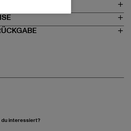
& PASSFORM
ISE
 RÜCKGABE
 du interessiert?