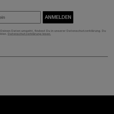
ANMELDEN
Deinen Daten umgeht, findest Du in unserer Datenschutzerklärung. Du
lden.
Datenschutzerklärung lesen.