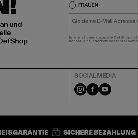
N!
FRAUEN
E-MAIL
 an und
elle
Informationen dazu, wie DefShop mit 
 DefShop
kannst Dich jederzeit kostenfei abme
e
Instagram
Facebook
YouTube
REISGARANTIE
SICHERE BEZAHLUNG