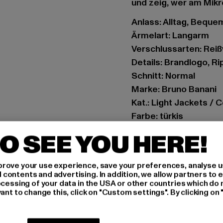
und zeig, wer am Mikro
Anlass: Alltag, Bequem,
Ärmelart: Langarm
Verschlussarten: Rei
Details: Brandlogo, 
Schnitt: Normal
Marke: Bruno Banani
Kat.: Light Jackets / 
Farbe: türkis
Hersteller Farbe: tur
O SEE YOU HERE!
Materialzusammenset
Art.Nr: BBM126-011-0
rove your use experience, save your preferences, analyse u
ontents and advertising. In addition, we allow partners to e
Hersteller: Noctane |
ocessing of your data in the USA or other countries which do 
ant to change this, click on "Custom settings". By clicking on 
Am Hof 41683 | 1100 V