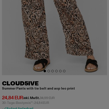
CLOUD5IVE
Summer Pants with tie belt and aop leo print
Derzeitiger Preis: 24,84 EUR
24,84 EUR
Aktionspreis: 34,99 EUR
inkl. MwSt.
34,99 EUR
30-Tage-Bestpreis**: 24,84 EUR
Sofort lieferbar!