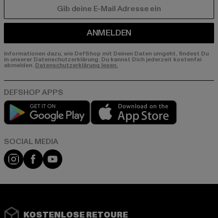
E-MAIL
ANMELDEN
Informationen dazu, wie DefShop mit Deinen Daten umgeht, findest Du
in unserer Datenschutzerklärung. Du kannst Dich jederzeit kostenfei
abmelden.
Datenschutzerklärung lesen.
Play market
App store
Instagram
Facebook
YouTube
KOSTENLOSE RETOURE