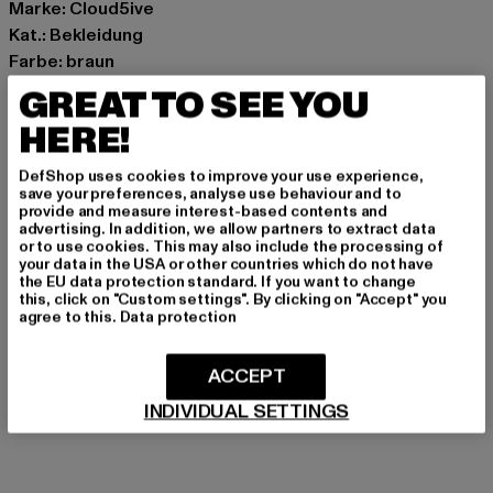
Marke: Cloud5ive
Kat.: Bekleidung
Farbe: braun
Hersteller Farbe: leo
GREAT TO SEE YOU
Materialzusammensetzung: 95% Polyester, 5% Elasthan
HERE!
Art.Nr: 25076056-01720
DefShop uses cookies to improve your use experience,
Hersteller: Bestseller Textilhandels GmbH |
save your preferences, analyse use behaviour and to
provide and measure interest-based contents and
hamburg@bestseller.com
advertising. In addition, we allow partners to extract data
Modering 1,Haus A | 22457 Hamburg | DE
or to use cookies. This may also include the processing of
your data in the USA or other countries which do not have
the EU data protection standard. If you want to change
this, click on "Custom settings". By clicking on "Accept" you
agree to this.
Data protection
GRÖSSE & PASSFORM
PFLEGEHINWEISE
ACCEPT
INDIVIDUAL SETTINGS
LIEFERUNG & RÜCKGABE