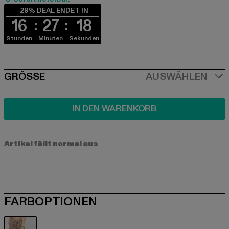
-29% DEAL ENDET IN
16
27
18
Stunden
Minuten
Sekunden
SIZE
GRÖSSE
AUSWÄHLEN
IN DEN WARENKORB
Artikel fällt normal aus
FARBOPTIONEN