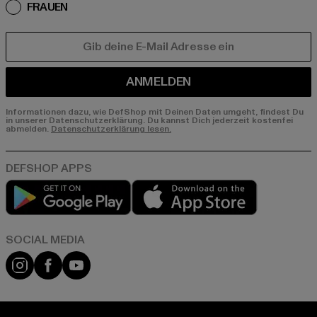
FRAUEN
E-MAIL
ANMELDEN
Informationen dazu, wie DefShop mit Deinen Daten umgeht, findest Du
in unserer Datenschutzerklärung. Du kannst Dich jederzeit kostenfei
abmelden.
Datenschutzerklärung lesen.
Play market
App store
Instagram
Facebook
YouTube