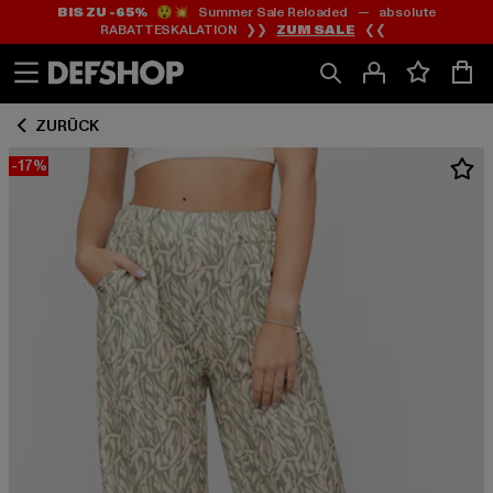
BIS ZU -65%
😲💥 Summer Sale Reloaded — absolute
Zum
Zum
RABATTESKALATION ❯❯
ZUM SALE
❮❮
Inhalt
Fußzeile
springen
springen
ZURÜCK
-17%