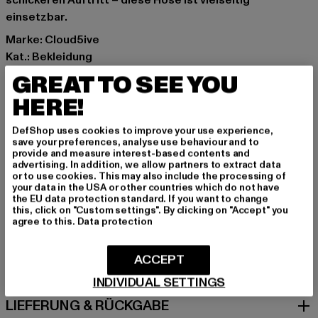
schickeren Auftritt – diese Hose ist vielseitig
einsetzbar.
Marke: Cloud5ive
Kat.: Bekleidung
Farbe: grün
GREAT TO SEE YOU
Hersteller Farbe: green
HERE!
Materialzusammensetzung: 95% Polyester, 5% Elasthan
Art.Nr: 25076055-00110
DefShop uses cookies to improve your use experience,
save your preferences, analyse use behaviour and to
provide and measure interest-based contents and
Hersteller: Bestseller Textilhandels GmbH |
advertising. In addition, we allow partners to extract data
hamburg@bestseller.com
or to use cookies. This may also include the processing of
your data in the USA or other countries which do not have
Modering 1,Haus A | 22457 Hamburg | DE
the EU data protection standard. If you want to change
this, click on "Custom settings". By clicking on "Accept" you
agree to this.
Data protection
GRÖSSE & PASSFORM
ACCEPT
PFLEGEHINWEISE
INDIVIDUAL SETTINGS
LIEFERUNG & RÜCKGABE