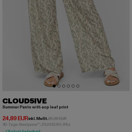
CLOUD5IVE
Summer Pants with aop leaf print
Derzeitiger Preis: 24,89 EUR
24,89 EUR
Aktionspreis: 29,99 EUR
inkl. MwSt.
29,99 EUR
30-Tage-Bestpreis**: 23,09 EUR
(-8%)
Sofort lieferbar!