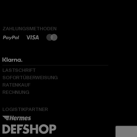
ZAHLUNGSMETHODEN
LASTSCHRIFT
SOFORTÜBERWEISUNG
RATENKAUF
RECHNUNG
LOGISTIKPARTNER