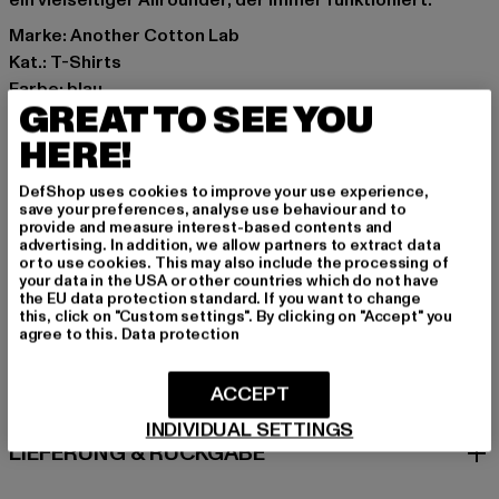
ein vielseitiger Allrounder, der immer funktioniert.
Marke: Another Cotton Lab
Kat.: T-Shirts
Farbe: blau
GREAT TO SEE YOU
Hersteller Farbe: blue
Materialzusammensetzung: 100% Baumwolle
HERE!
Art.Nr: PD00008664-00064
DefShop uses cookies to improve your use experience,
save your preferences, analyse use behaviour and to
Hersteller: Urban Styles Agency GmbH & Co. KG |
provide and measure interest-based contents and
advertising. In addition, we allow partners to extract data
agentur@urbanstylesagency.com
or to use cookies. This may also include the processing of
Schanzenstraße 41 | 51063 Köln | DE
your data in the USA or other countries which do not have
the EU data protection standard. If you want to change
this, click on "Custom settings". By clicking on "Accept" you
agree to this.
Data protection
GRÖSSE & PASSFORM
ACCEPT
PFLEGEHINWEISE
INDIVIDUAL SETTINGS
LIEFERUNG & RÜCKGABE