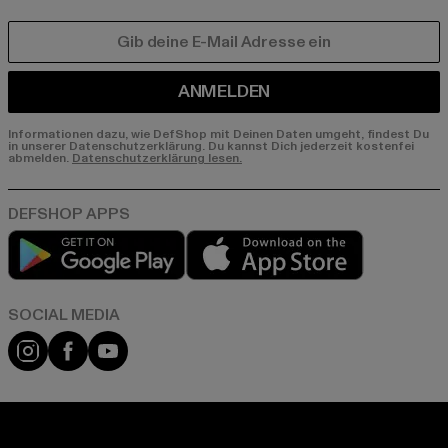
E-MAIL
ANMELDEN
Informationen dazu, wie DefShop mit Deinen Daten umgeht, findest Du
in unserer Datenschutzerklärung. Du kannst Dich jederzeit kostenfei
abmelden.
Datenschutzerklärung lesen.
Play market
App store
Instagram
Facebook
YouTube