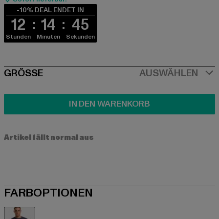
-10% DEAL ENDET IN
12
14
45
Stunden
Minuten
Sekunden
SIZE
GRÖSSE
AUSWÄHLEN
IN DEN WARENKORB
Artikel fällt normal aus
FARBOPTIONEN