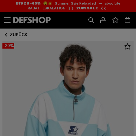
BIS ZU -65%
😲💥 Summer Sale Reloaded — absolute
Zum
Zum
RABATTESKALATION ❯❯
ZUM SALE
❮❮
Inhalt
Fußzeile
springen
springen
ZURÜCK
-20%