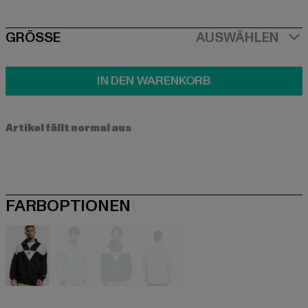
SIZE
GRÖSSE
AUSWÄHLEN
IN DEN WARENKORB
Artikel fällt normal aus
FARBOPTIONEN
schwarz
blau
grün
grau