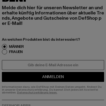
Melde dich hier für unseren Newsletter an und
erhalte künftig Informationen über aktuelle Tre
nds, Angebote und Gutscheine von DefShop p
er E-Mail!
An welchen Produkten bist du interessiert?
MÄNNER
FRAUEN
E-MAIL
ANMELDEN
Informationen dazu, wie DefShop mit Deinen Daten umgeht, findest Du
in unserer Datenschutzerklärung. Du kannst Dich jederzeit kostenfei
abmelden.
Datenschutzerklärung lesen.