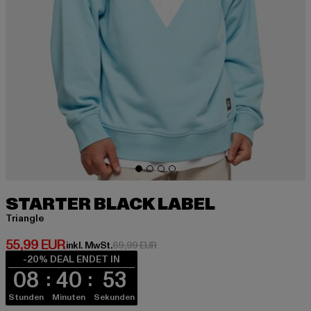
STARTER BLACK LABEL
Triangle
Derzeitiger Preis: 55,99 EUR
55,99 EUR
Aktionspreis: 69,99 EUR
inkl. MwSt.
69,99 EUR
-20% DEAL ENDET IN
08
40
53
Stunden
Minuten
Sekunden