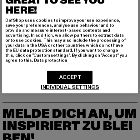
GREAT TO SEE YOU
Dr.-Robert-Murjahn-Straße 7 | 64372 Ober-Ramstadt |
HERE!
DE
DefShop uses cookies to improve your use experience,
save your preferences, analyse use behaviour and to
provide and measure interest-based contents and
GRÖSSE & PASSFORM
advertising. In addition, we allow partners to extract data
or to use cookies. This may also include the processing of
PFLEGEHINWEISE
your data in the USA or other countries which do not have
the EU data protection standard. If you want to change
this, click on "Custom settings". By clicking on "Accept" you
LIEFERUNG & RÜCKGABE
agree to this.
Data protection
ACCEPT
INDIVIDUAL SETTINGS
MELDE DICH AN, UM
INSPIRIERT ZU BLEI
BEN!