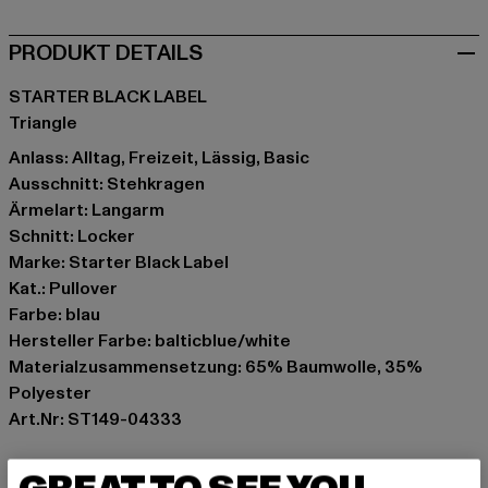
PRODUKT DETAILS
STARTER BLACK LABEL
Triangle
Anlass: Alltag, Freizeit, Lässig, Basic
Ausschnitt: Stehkragen
Ärmelart: Langarm
Schnitt: Locker
Marke: Starter Black Label
Kat.: Pullover
Farbe: blau
Hersteller Farbe: balticblue/white
Materialzusammensetzung: 65% Baumwolle, 35%
Polyester
Art.Nr: ST149-04333
Hersteller: TB International GmbH |
info@tbint.de