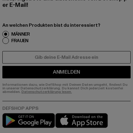
er E-Mail!
An welchen Produkten bist du interessiert?
MÄNNER
FRAUEN
E-MAIL
ANMELDEN
Informationen dazu, wie DefShop mit Deinen Daten umgeht, findest Du
in unserer Datenschutzerklärung. Du kannst Dich jederzeit kostenfei
abmelden.
Datenschutzerklärung lesen.
Play market
App store