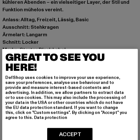
kühleren Abenden – ein vielseitiger Layer, der Stil und
Funktion mühelos vereint.
Anlass: Alltag, Freizeit, Lässig, Basic
Ausschnitt: Stehkragen
Ärmelart: Langarm
Schnitt: Locker
Marke: Starter Black Label
GREAT TO SEE YOU
Kat.: Pullover
HERE!
Farbe: schwarz
Hersteller Farbe: black/white
DefShop uses cookies to improve your use experience,
Materialzusammensetzung: 65% Baumwolle, 35%
save your preferences, analyse use behaviour and to
Polyester
provide and measure interest-based contents and
advertising. In addition, we allow partners to extract data
Art.Nr: ST149-00826
or to use cookies. This may also include the processing of
your data in the USA or other countries which do not have
the EU data protection standard. If you want to change
Hersteller: TB International GmbH |
info@tbint.de
this, click on "Custom settings". By clicking on "Accept" you
Dr.-Robert-Murjahn-Straße 7 | 64372 Ober-Ramstadt |
agree to this.
Data protection
DE
ACCEPT