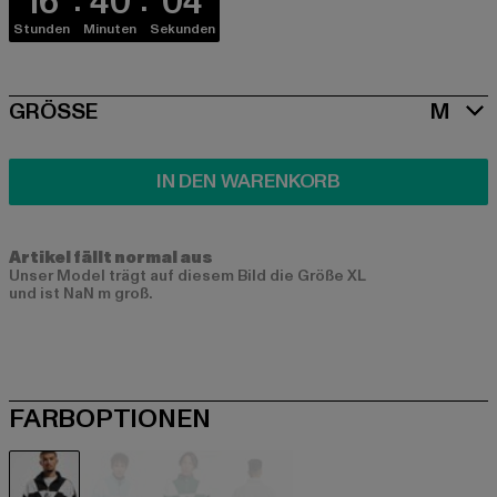
16
40
04
Stunden
Minuten
Sekunden
SIZE
GRÖSSE
M
IN DEN WARENKORB
Artikel fällt normal aus
Unser Model trägt auf diesem Bild die Größe XL
und ist NaN m groß.
FARBOPTIONEN