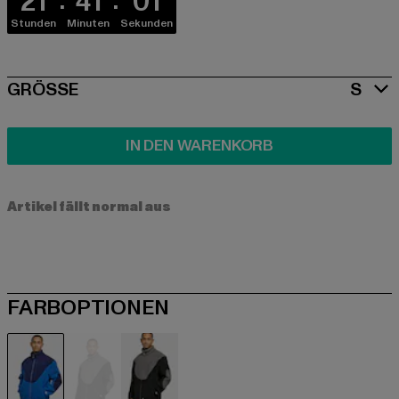
21
41
01
Stunden
Minuten
Sekunden
SIZE
GRÖSSE
S
IN DEN WARENKORB
Artikel fällt normal aus
FARBOPTIONEN