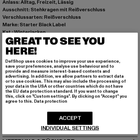
Anlass: Alltag, Freizeit, Lässig
Ausschnitt: Stehkragen mit Reißverschluss
Verschlussarten: Reißverschluss
Marke: Starter Black Label
Kat.: Winterjacken
GREAT TO SEE YOU
Farbe: blau
Hersteller Farbe: cobaltblue/darkblue
HERE!
Materialzusammensetzung: 100% Polyester
DefShop uses cookies to improve your use experience,
Art.Nr: ST363-04707
save your preferences, analyse use behaviour and to
provide and measure interest-based contents and
advertising. In addition, we allow partners to extract data
Hersteller: TB International GmbH |
info@tbint.de
or to use cookies. This may also include the processing of
Dr.-Robert-Murjahn-Straße 7 | 64372 Ober-Ramstadt |
your data in the USA or other countries which do not have
the EU data protection standard. If you want to change
DE
this, click on "Custom settings". By clicking on "Accept" you
agree to this.
Data protection
GRÖSSE & PASSFORM
ACCEPT
PFLEGEHINWEISE
INDIVIDUAL SETTINGS