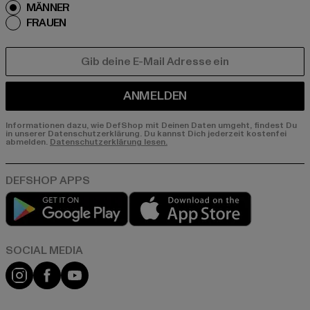
MÄNNER
FRAUEN
E-MAIL
ANMELDEN
Informationen dazu, wie DefShop mit Deinen Daten umgeht, findest Du
in unserer Datenschutzerklärung. Du kannst Dich jederzeit kostenfei
abmelden.
Datenschutzerklärung lesen.
Play market
App store
Instagram
Facebook
YouTube