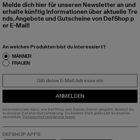
Melde dich hier für unseren Newsletter an und
erhalte künftig Informationen über aktuelle Tre
nds, Angebote und Gutscheine von DefShop p
er E-Mail!
An welchen Produkten bist du interessiert?
MÄNNER
FRAUEN
E-MAIL
ANMELDEN
Informationen dazu, wie DefShop mit Deinen Daten umgeht, findest Du
in unserer Datenschutzerklärung. Du kannst Dich jederzeit kostenfei
abmelden.
Datenschutzerklärung lesen.