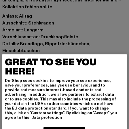
unkompliziertes Layering-Piece, das in keiner Männer-
Kollektion fehlen sollte.
Anlass: Alltag
Ausschnitt: Stehkragen
Ärmelart: Langarm
Verschlussarten: Druckknopfleiste
Details: Brandlogo, Rippstrickbündchen,
Einschubtaschen
Schnitt: Normal
GREAT TO SEE YOU
Marke: Starter Black Label
HERE!
Kat.: College Jacken
Farbe: schwarz
DefShop uses cookies to improve your use experience,
Hersteller Farbe: black/white
save your preferences, analyse use behaviour and to
provide and measure interest-based contents and
Materialzusammensetzung: 65% Baumwolle, 35%
advertising. In addition, we allow partners to extract data
Polyester
or to use cookies. This may also include the processing of
your data in the USA or other countries which do not have
Art.Nr: ST107-00826
the EU data protection standard. If you want to change
this, click on "Custom settings". By clicking on "Accept" you
agree to this.
Data protection
Hersteller: TB International GmbH |
info@tbint.de
Dr.-Robert-Murjahn-Straße 7 | 64372 Ober-Ramstadt |