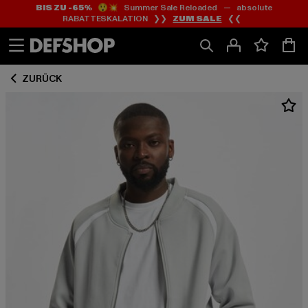
BIS ZU -65%
😲💥 Summer Sale Reloaded — absolute
Zum
Zum
RABATTESKALATION ❯❯
ZUM SALE
❮❮
Inhalt
Fußzeile
springen
springen
ZURÜCK