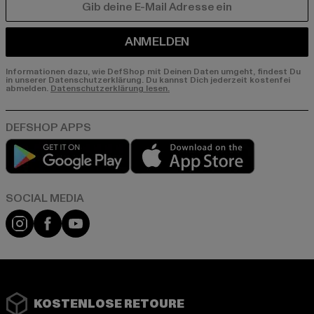
E-MAIL
ANMELDEN
Informationen dazu, wie DefShop mit Deinen Daten umgeht, findest Du
in unserer Datenschutzerklärung. Du kannst Dich jederzeit kostenfei
abmelden.
Datenschutzerklärung lesen.
Play market
App store
Instagram
Facebook
YouTube
KOSTENLOSE RETOURE