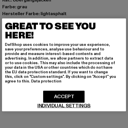
Farbe: grau
Hersteller Farbe: lightasphalt
Materialzusammensetzung: 80% Baumwolle, 15%
GREAT TO SEE YOU
Polyester, 5% Elasthan
HERE!
Art.Nr: ST143-02946
DefShop uses cookies to improve your use experience,
Hersteller: TB International GmbH |
info@tbint.de
save your preferences, analyse use behaviour and to
provide and measure interest-based contents and
Dr.-Robert-Murjahn-Straße 7 | 64372 Ober-Ramstadt |
advertising. In addition, we allow partners to extract data
DE
or to use cookies. This may also include the processing of
your data in the USA or other countries which do not have
the EU data protection standard. If you want to change
this, click on "Custom settings". By clicking on "Accept" you
GRÖSSE & PASSFORM
agree to this.
Data protection
PFLEGEHINWEISE
ACCEPT
INDIVIDUAL SETTINGS
LIEFERUNG & RÜCKGABE