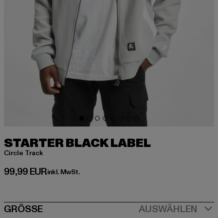
STARTER BLACK LABEL
Circle Track
Derzeitiger Preis: 99,99 EUR
99,99 EUR
inkl. MwSt.
SIZE
GRÖSSE
AUSWÄHLEN