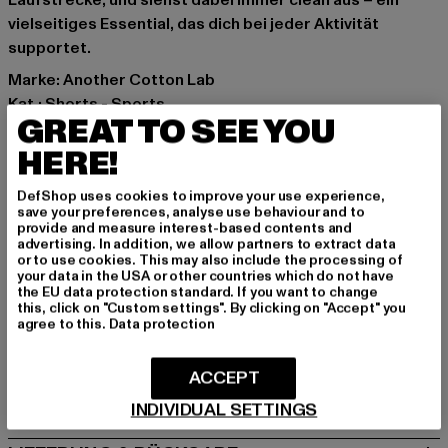
Laufstrecke, und siehst dabei immer clean aus – ein
vielseitiges Essential, das dich bei jeder Aktivität
supportet.
Marke: Another Cotton Lab
Kat.: Shorts - Sports
GREAT TO SEE YOU
Farbe: schwarz
Hersteller Farbe: black
HERE!
Materialzusammensetzung: 100% Polyester
DefShop uses cookies to improve your use experience,
Art.Nr: PD00012710-00007
save your preferences, analyse use behaviour and to
provide and measure interest-based contents and
advertising. In addition, we allow partners to extract data
Hersteller: Urban Styles Agency GmbH & Co. KG |
or to use cookies. This may also include the processing of
agentur@urbanstylesagency.com
your data in the USA or other countries which do not have
the EU data protection standard. If you want to change
Schanzenstraße 41 | 51063 Köln | DE
this, click on "Custom settings". By clicking on "Accept" you
agree to this.
Data protection
GRÖSSE & PASSFORM
ACCEPT
PFLEGEHINWEISE
INDIVIDUAL SETTINGS