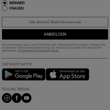
MÄNNER
FRAUEN
E-MAIL
ANMELDEN
Informationen dazu, wie DefShop mit Deinen Daten umgeht, findest Du
in unserer Datenschutzerklärung. Du kannst Dich jederzeit kostenfei
abmelden.
Datenschutzerklärung lesen.
Play market
App store
Instagram
Facebook
YouTube