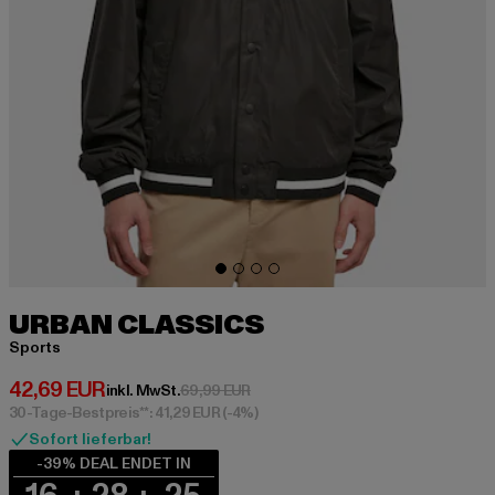
URBAN CLASSICS
Sports
Derzeitiger Preis: 42,69 EUR
42,69 EUR
Aktionspreis: 69,99 EUR
inkl. MwSt.
69,99 EUR
30-Tage-Bestpreis**: 41,29 EUR
(-4%)
Sofort lieferbar!
-39% DEAL ENDET IN