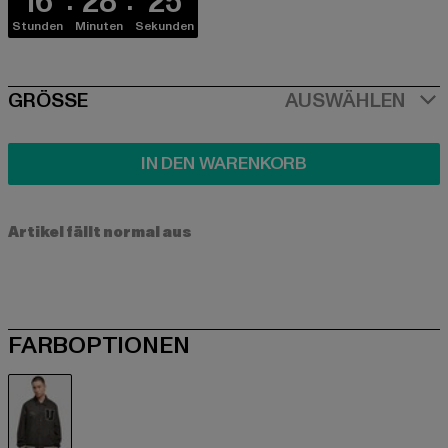
16
28
24
Stunden
Minuten
Sekunden
SIZE
GRÖSSE
AUSWÄHLEN
IN DEN WARENKORB
Artikel fällt normal aus
FARBOPTIONEN