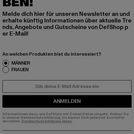
BEN!
Melde dich hier für unseren Newsletter an und
erhalte künftig Informationen über aktuelle Tre
nds, Angebote und Gutscheine von DefShop p
er E-Mail!
An welchen Produkten bist du interessiert?
MÄNNER
FRAUEN
E-MAIL
ANMELDEN
Informationen dazu, wie DefShop mit Deinen Daten umgeht, findest Du
in unserer Datenschutzerklärung. Du kannst Dich jederzeit kostenfei
abmelden.
Datenschutzerklärung lesen.