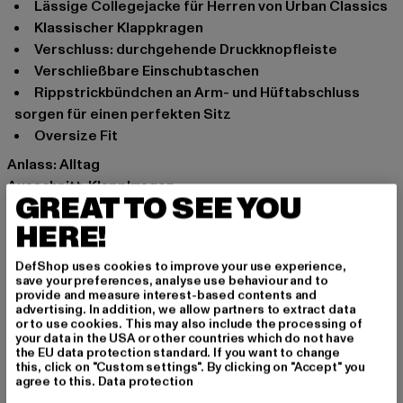
Lässige Collegejacke für Herren von Urban Classics
Klassischer Klappkragen
Verschluss: durchgehende Druckknopfleiste
Verschließbare Einschubtaschen
Rippstrickbündchen an Arm- und Hüftabschluss
sorgen für einen perfekten Sitz
Oversize Fit
Anlass: Alltag
Ausschnitt: Klappkragen
GREAT TO SEE YOU
Ärmelart: Langarm
HERE!
Verschlussarten: Druckknopfleiste
Marke: Urban Classics
DefShop uses cookies to improve your use experience,
Kat.: College Jacken
save your preferences, analyse use behaviour and to
Farbe: schwarz
provide and measure interest-based contents and
advertising. In addition, we allow partners to extract data
Hersteller Farbe: black
or to use cookies. This may also include the processing of
Materialzusammensetzung: 100% Polyester
your data in the USA or other countries which do not have
the EU data protection standard. If you want to change
Art.Nr: TB5904-00007
this, click on "Custom settings". By clicking on "Accept" you
agree to this.
Data protection
Hersteller: TB International GmbH |
info@tbint.de