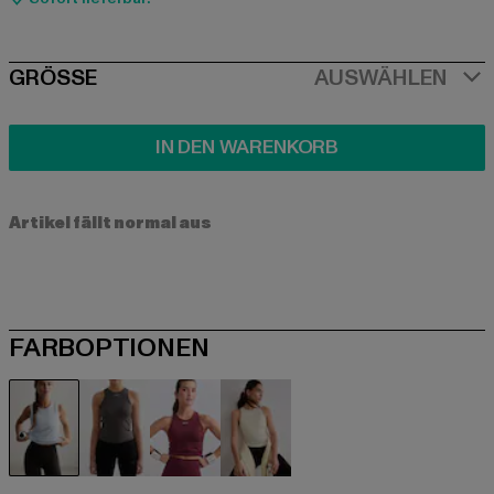
SIZE
GRÖSSE
AUSWÄHLEN
IN DEN WARENKORB
Artikel fällt normal aus
FARBOPTIONEN
blau
grau
rot
gelb