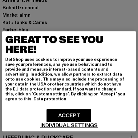
Ärmelart: Ärmellos
Schnitt: schmal
Marke: aimn
Kat.: Tanks & Camis
Farbe: blau
GREAT TO SEE YOU
Hersteller Farbe: aura
Materialzusammensetzung: 88% Polyester, 12%
HERE!
Elasthan
Art.Nr: 25010743-07644
DefShop uses cookies to improve your use experience,
save your preferences, analyse use behaviour and to
provide and measure interest-based contents and
Hersteller: Urban Styles Agency GmbH & Co. KG |
advertising. In addition, we allow partners to extract data
or to use cookies. This may also include the processing of
agentur@urbanstylesagency.com
your data in the USA or other countries which do not have
Schanzenstraße 41 | 51063 Köln | DE
the EU data protection standard. If you want to change
this, click on "Custom settings". By clicking on "Accept" you
agree to this.
Data protection
GRÖSSE & PASSFORM
ACCEPT
PFLEGEHINWEISE
INDIVIDUAL SETTINGS