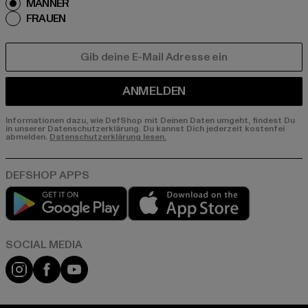
MÄNNER
FRAUEN
E-MAIL
ANMELDEN
Informationen dazu, wie DefShop mit Deinen Daten umgeht, findest Du
in unserer Datenschutzerklärung. Du kannst Dich jederzeit kostenfei
abmelden.
Datenschutzerklärung lesen.
Play market
App store
Instagram
Facebook
YouTube