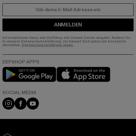
E-MAIL
ANMELDEN
Informationen dazu, wie DefShop mit Deinen Daten umgeht, findest Du
in unserer Datenschutzerklärung. Du kannst Dich jederzeit kostenfei
abmelden.
Datenschutzerklärung lesen.
Play market
App store
Instagram
Facebook
YouTube