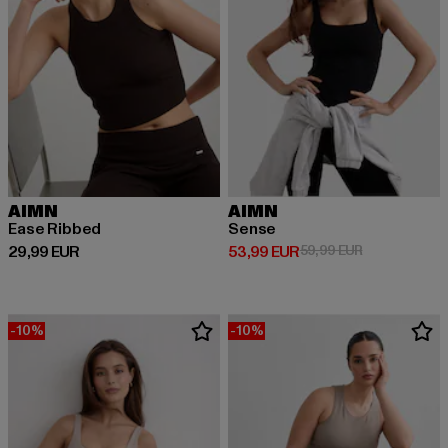
AIMN
AIMN
Ease Ribbed
Sense
Derzeitiger Preis: 29,99 EUR
Derzeitiger Preis: 53,99 EUR
Aktionspreis:
29,99 EUR
53,99 EUR
59,99 EUR
-10%
-10%