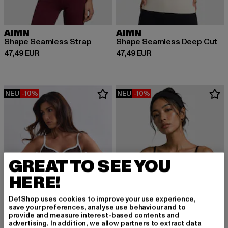
AIMN
AIMN
Shape Seamless Strap
Shape Seamless Deep Cut
Derzeitiger Preis: 47,49 EUR
Derzeitiger Preis: 47,49 EUR
47,49 EUR
47,49 EUR
NEU
-10%
NEU
-10%
GREAT TO SEE YOU
HERE!
DefShop uses cookies to improve your use experience,
save your preferences, analyse use behaviour and to
provide and measure interest-based contents and
advertising. In addition, we allow partners to extract data