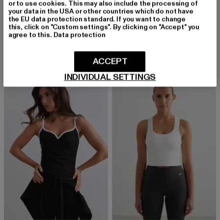
or to use cookies. This may also include the processing of
your data in the USA or other countries which do not have
the EU data protection standard. If you want to change
AIMN
AIMN
this, click on "Custom settings". By clicking on "Accept" you
Sense Contour Singlet
Sense Contour
agree to this.
Data protection
Derzeitiger Preis: 53,99 EUR
Aktionspreis: 59,99 EUR
Derzeitiger Preis: 53,99 EUR
Aktionspreis:
53,99 EUR
59,99 EUR
53,99 EUR
59,99 EUR
ACCEPT
INDIVIDUAL SETTINGS
NEU
-10%
-10%