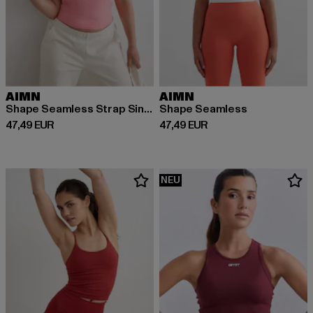
AIMN
AIMN
Shape Seamless Strap Singlet
Shape Seamless
Derzeitiger Preis: 47,49 EUR
Derzeitiger Preis: 47,49 EUR
47,49 EUR
47,49 EUR
NEU