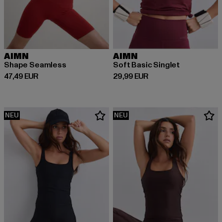
AIMN
AIMN
Shape Seamless
Soft Basic Singlet
Derzeitiger Preis: 47,49 EUR
Derzeitiger Preis: 29,99 EUR
47,49 EUR
29,99 EUR
NEU
NEU