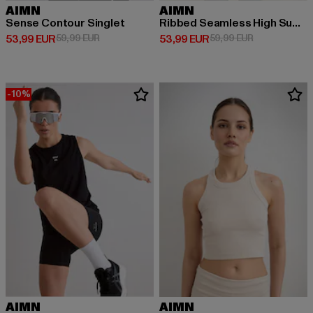
AIMN
AIMN
Sense Contour Singlet
Ribbed Seamless High Support
Derzeitiger Preis: 53,99 EUR
Aktionspreis: 59,99 EUR
Derzeitiger Preis: 53,99 EUR
Aktionspreis:
53,99 EUR
59,99 EUR
53,99 EUR
59,99 EUR
-10%
AIMN
AIMN