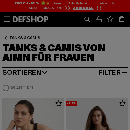
BIS ZU -65%
😲💥 Summer Sale Reloaded — absolute
Zum
Zum
Zum
RABATTESKALATION ❯❯
ZUM SALE
❮❮
Inhalt
Fußzeile
Produktraster
springen
springen
springen
TANKS & CAMIS
TANKS & CAMIS VON
AIMN FÜR FRAUEN
SORTIEREN
FILTER
BELIEBTESTE
36 ARTIKEL
-10%